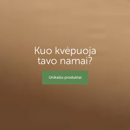
Kuo kvėpuoja
tavo namai?
Unikalūs produktai