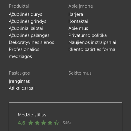
Produktai
Apie įmonę
Ąžuolinės durys
Karjera
Ąžuolinės grindys
Kontaktai
Ąžuoliniai laiptai
Apie mus
Ąžuolinės palangės
Privatumo politika
Dekoratyvinės sienos
Naujienos ir straipsniai
Profesionalios
Kliento patirties forma
medžiagos
Paslaugos
Sekite mus
Įrengimas
Atlikti darbai
Medžio stilius
4.6
(346)