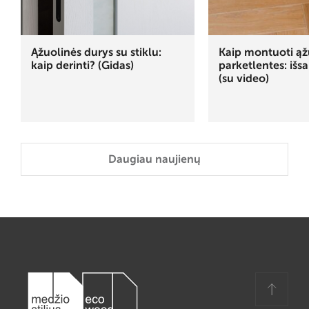
Ąžuolinės durys su stiklu:
Kaip montuoti ąž
kaip derinti? (Gidas)
parketlentes: išs
(su video)
Daugiau naujienų