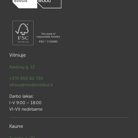
Vilniuje
Kareivių g. 12
+370 650 60 739
vilnius@medziostilius.lt
Darbo laikas:
I-V 9:00 – 18:00
VI-VII nedirbame
Kaune