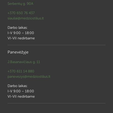
Serbentų g. 90A
+370 650 76 437
siauliai@medziostilius.lt
Darbo laikas:
I-V 9:00 – 18:00
VI-VII nedirbame
Panevėžyje
J.Basanavičiaus g. 11
+370 611 14 880
panevezys@medziostilius.lt
Darbo laikas:
I-V 9:00 – 18:00
VI-VII nedirbame