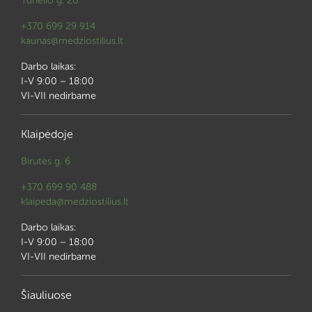
Tunelio g. 20
+370 699 29 914
kaunas@medziostilius.lt
Darbo laikas:
I-V 9:00 – 18:00
VI-VII nedirbame
Klaipėdoje
Birutės g. 6
+370 699 90 488
klaipeda@medziostilius.lt
Darbo laikas:
I-V 9:00 – 18:00
VI-VII nedirbame
Šiauliuose