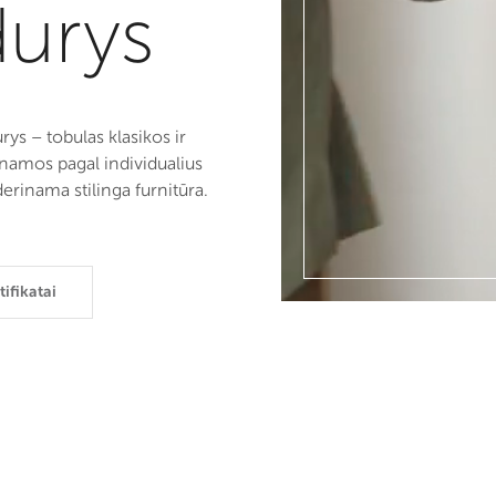
durys
s – tobulas klasikos ir
namos pagal individualius
erinama stilinga furnitūra.
tifikatai