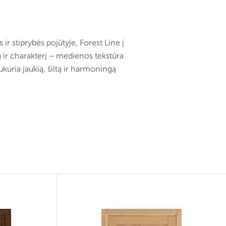
ir stiprybės pojūtyje, Forest Line į
ir charakterį – medienos tekstūra
ukuria jaukią, šiltą ir harmoningą