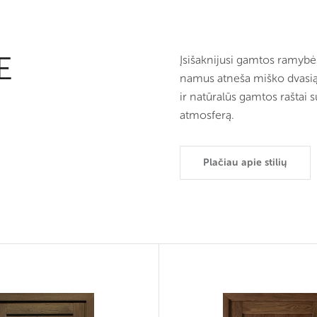
E
Įsišaknijusi gamtos ramybės 
namus atneša miško dvasią 
ir natūralūs gamtos raštai s
atmosferą.
Plačiau apie stilių