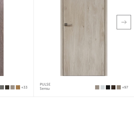
PULSE
+33
+97
Sensu