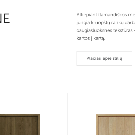
NE
Atliepiant flamandiškos me
jungia kruopštų rankų darbą,
daugiasluoksnes tekstūras –
kartos į kartą.
Plačiau apie stilių