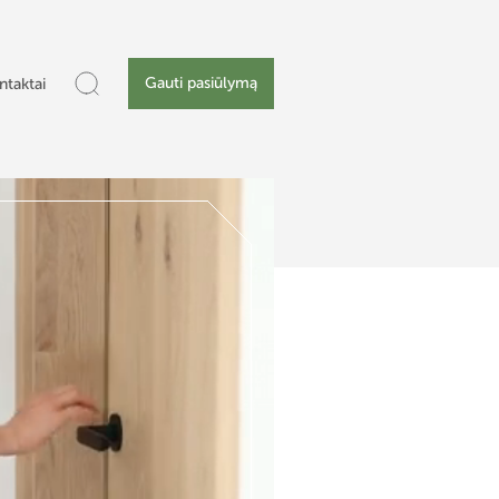
Gauti pasiūlymą
ntaktai