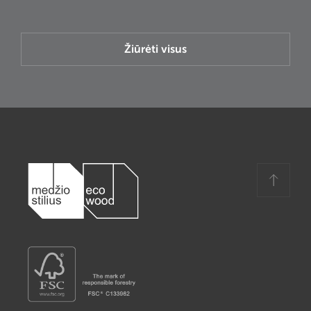
Žiūrėti visus