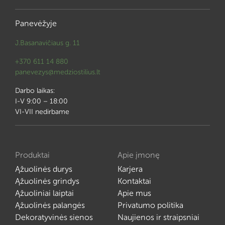
Panevėžyje
J.Basanavičiaus g. 11
+370 611 14 880
panevezys@medziostilius.lt
Darbo laikas:
I-V 9:00 – 18:00
VI-VII nedirbame
Produktai
Apie įmonę
Ąžuolinės durys
Karjera
Ąžuolinės grindys
Kontaktai
Ąžuoliniai laiptai
Apie mus
Ąžuolinės palangės
Privatumo politika
Dekoratyvinės sienos
Naujienos ir straipsniai