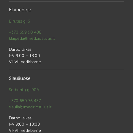
Klaipėdoje
Birutės g. 6
+370 699 90 488
klaipeda@medziostilius.lt
Darbo laikas:
I-V 9:00 – 18:00
VI-VII nedirbame
Šiauliuose
Serbentų g. 90A
+370 650 76 437
siauliai@medziostilius.lt
Darbo laikas:
I-V 9:00 – 18:00
VI-VII nedirbame