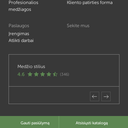
Profesionalios
Kliento patirties forma
medžiagos
Paslaugos
Sekite mus
Įrengimas
Atlikti darbai
Medžio stilius
4.6
(346)
Gauti pasiūlymą
Atsisiųsti katalogą