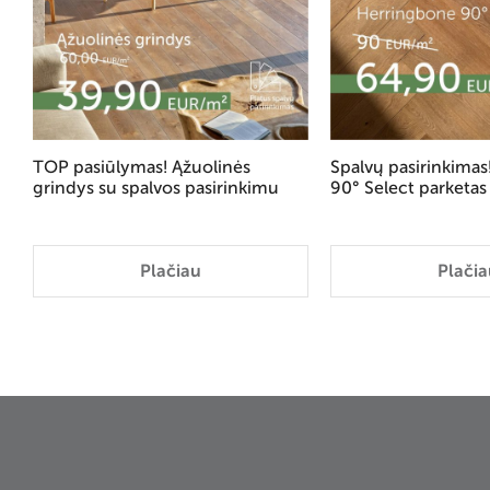
TOP pasiūlymas! Ąžuolinės
Spalvų pasirinkima
grindys su spalvos pasirinkimu
90° Select parketas
Plačiau
Plačia