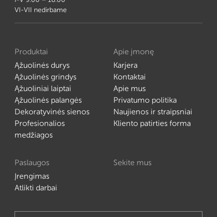
VI-VII nedirbame
Produktai
Apie įmonę
Ąžuolinės durys
Karjera
Ąžuolinės grindys
Kontaktai
Ąžuoliniai laiptai
Apie mus
Ąžuolinės palangės
Privatumo politika
Dekoratyvinės sienos
Naujienos ir straipsniai
Profesionalios
Kliento patirties forma
medžiagos
Paslaugos
Sekite mus
Įrengimas
Atlikti darbai