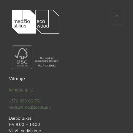
Vilniuje
Kareivių g. 12
+370 650 60 739
vilnius@medziostilius.lt
Darbo laikas:
I-V 9:00 – 18:00
VI-VII nedirbame