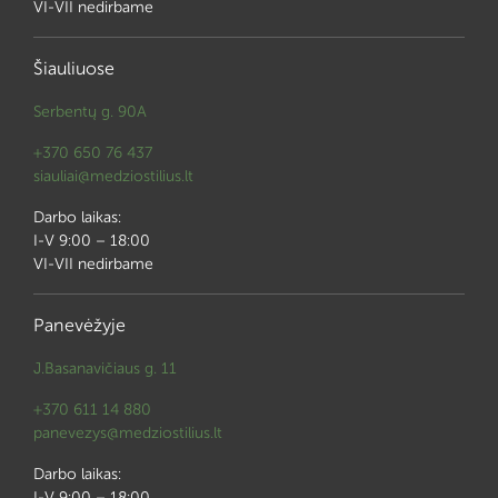
VI-VII nedirbame
Šiauliuose
Serbentų g. 90A
+370 650 76 437
siauliai@medziostilius.lt
Darbo laikas:
I-V 9:00 – 18:00
VI-VII nedirbame
Panevėžyje
J.Basanavičiaus g. 11
+370 611 14 880
panevezys@medziostilius.lt
Darbo laikas:
I-V 9:00 – 18:00