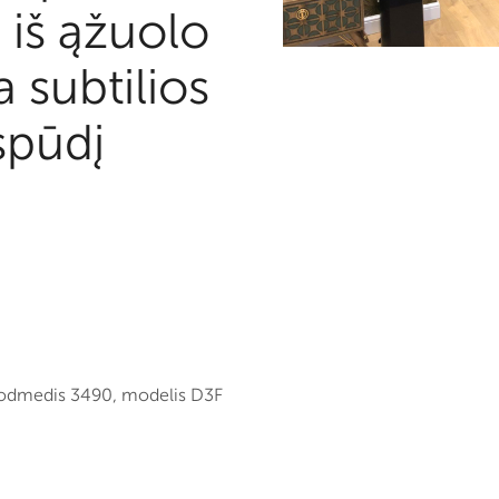
 iš ąžuolo
 subtilios
spūdį
uodmedis 3490, modelis D3F