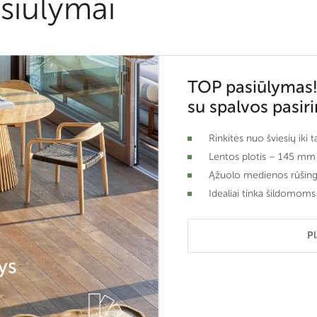
siūlymai
TOP pasiūlymas!
su spalvos pasir
Rinkitės nuo šviesių iki 
Lentos plotis – 145 mm
Ąžuolo medienos rūšin
Idealiai tinka šildomoms
P