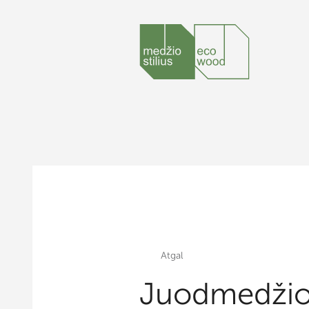
Atgal
Juodmedžio