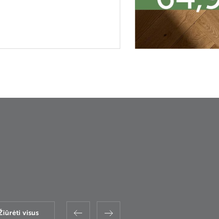
Žiūrėti visus