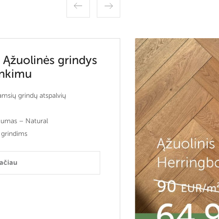
 Ąžuolinės grindys
inkimu
tamsių grindų atspalvių
gumas – Natural
 grindims
lačiau