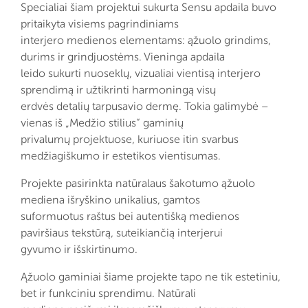
Specialiai šiam projektui sukurta Sensu apdaila buvo
pritaikyta visiems pagrindiniams
interjero medienos elementams: ąžuolo grindims,
durims ir grindjuostėms. Vieninga apdaila
leido sukurti nuoseklų, vizualiai vientisą interjero
sprendimą ir užtikrinti harmoningą visų
erdvės detalių tarpusavio dermę. Tokia galimybė –
vienas iš „Medžio stilius“ gaminių
privalumų projektuose, kuriuose itin svarbus
medžiagiškumo ir estetikos vientisumas.
Projekte pasirinkta natūralaus šakotumo ąžuolo
mediena išryškino unikalius, gamtos
suformuotus raštus bei autentišką medienos
paviršiaus tekstūrą, suteikiančią interjerui
gyvumo ir išskirtinumo.
Ąžuolo gaminiai šiame projekte tapo ne tik estetiniu,
bet ir funkciniu sprendimu. Natūrali