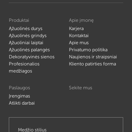
Produktai
Apie įmonę
Ąžuolinės durys
Karjera
Ąžuolinės grindys
Kontaktai
Ąžuoliniai laiptai
Apie mus
Ąžuolinės palangės
Privatumo politika
Dekoratyvinės sienos
Naujienos ir straipsniai
Profesionalios
Kliento patirties forma
medžiagos
Paslaugos
Sekite mus
Įrengimas
Atlikti darbai
Medžio stilius