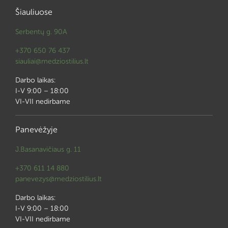
Šiauliuose
Serbentų g. 90A
+370 650 76 437
siauliai@medziostilius.lt
Darbo laikas:
I-V 9:00 – 18:00
VI-VII nedirbame
Panevėžyje
J.Basanavičiaus g. 11
+370 611 14 880
panevezys@medziostilius.lt
Darbo laikas:
I-V 9:00 – 18:00
VI-VII nedirbame