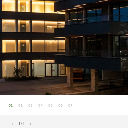
01
02
03
04
05
06
07
1
/
1