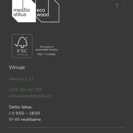
Vilniuje
Kareivių g. 12
+370 650 60 739
vilnius@medziostilius.lt
Darbo laikas:
I-V 9:00 – 18:00
VI-VII nedirbame