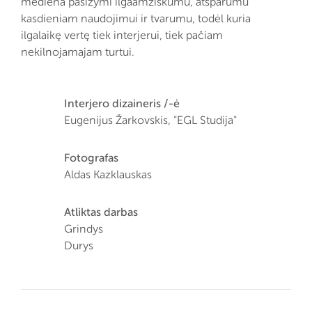
mediena pasižymi ilgaamžiškumu, atsparumu
kasdieniam naudojimui ir tvarumu, todėl kuria
ilgalaikę vertę tiek interjerui, tiek pačiam
nekilnojamajam turtui.
Interjero dizaineris /-ė
Eugenijus Žarkovskis, "EGL Studija"
Fotografas
Aldas Kazklauskas
Atliktas darbas
Grindys
Durys