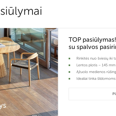
siūlymai
TOP pasiūlymas!
su spalvos pasir
Rinkitės nuo šviesių iki 
Lentos plotis – 145 mm
Ąžuolo medienos rūšin
Idealiai tinka šildomoms
P