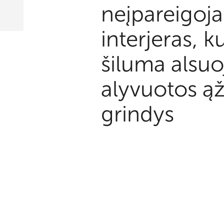
neįpareigoja
interjeras, 
šiluma alsuo
alyvuotos ą
grindys