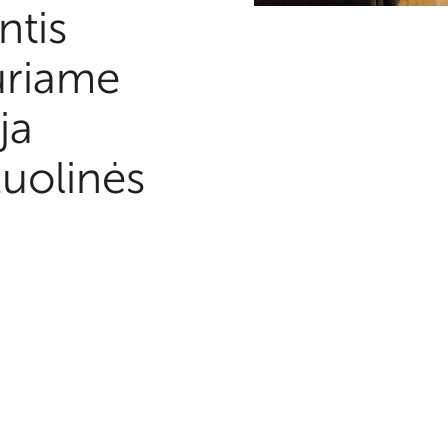
ntis
kuriame
ja
žuolinės