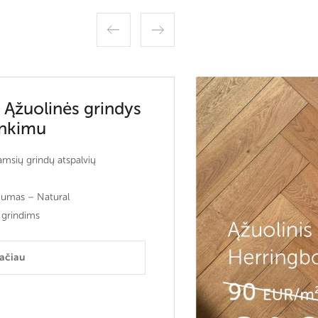
 Ąžuolinės grindys
inkimu
tamsių grindų atspalvių
gumas – Natural
 grindims
lačiau