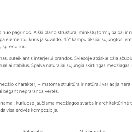
 nuo pagrindo. Aiški plano struktūra, minkštų formų baldai ir 
a elementu, kuris ją suvaldo. 45° kampu tiksliai sujungtos lento
nių sprendimų.
as, suteikiantis interjerui brandos. Šviesoje atsiskleidžia ąžuolo 
zualiai stabilus. Spalva natūraliai sujungia skirtingas medžiagas i
 medžio charakterį – matoma struktūra ir natūrali variacija nėra
ikui bėgant nepraranda vertės.
namai, kuriuose jaučiama medžiagos svarba ir architektūrinė tv
da visa erdvės kompozicija.
Fotografas
Atliktas darbas