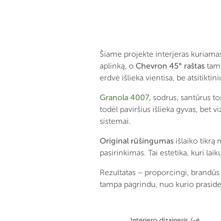
Šiame projekte interjeras kuriamas
aplinką, o
Chevron 45° raštas
tamp
erdvė išlieka vientisa, be atsitikti
Granola 4007
,
sodrus, santūrus ton
todėl paviršius išlieka gyvas, bet vi
sistemai.
Original rūšingumas
išlaiko tikrą
pasirinkimas. Tai estetika, kuri la
Rezultatas – proporcingi, brandūs 
tampa pagrindu, nuo kurio praside
Interjero dizaineris /-ė