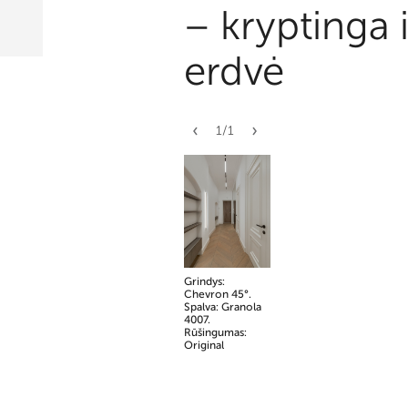
– kryptinga 
erdvė
1
/
1
Grindys:
Chevron 45°.
Spalva: Granola
4007.
Rūšingumas:
Original