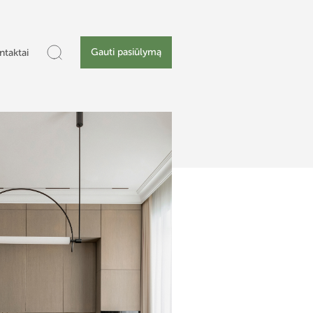
Gauti pasiūlymą
ntaktai