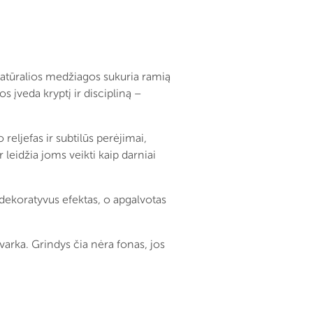
natūralios medžiagos sukuria ramią
s įveda kryptį ir discipliną –
reljefas ir subtilūs perėjimai,
r leidžia joms veikti kaip darniai
 dekoratyvus efektas, o apgalvotas
arka. Grindys čia nėra fonas, jos