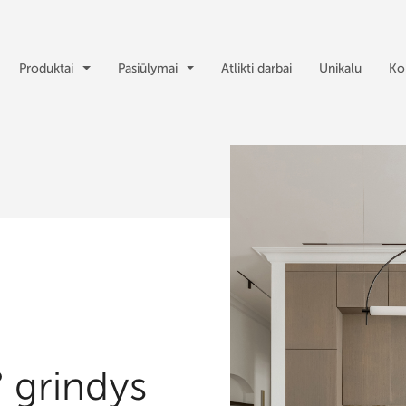
Produktai
Pasiūlymai
Atlikti darbai
Unikalu
Ko
 grindys