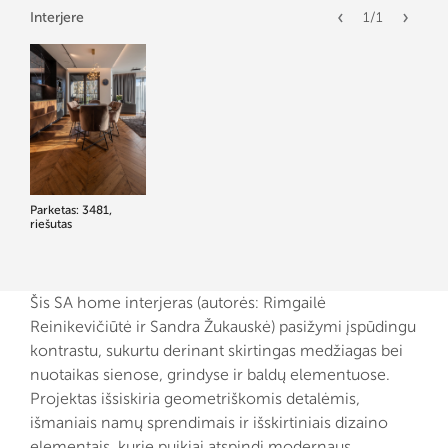
Interjere
1
/
1
Parketas: 3481,
riešutas
Šis SA home interjeras (autorės: Rimgailė
Reinikevičiūtė ir Sandra Žukauskė) pasižymi įspūdingu
kontrastu, sukurtu derinant skirtingas medžiagas bei
nuotaikas sienose, grindyse ir baldų elementuose.
Projektas išsiskiria geometriškomis detalėmis,
išmaniais namų sprendimais ir išskirtiniais dizaino
elementais, kurie puikiai atspindi modernaus,