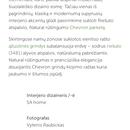
šiuolaikiško dizaino esmę. Tačiau vienas iš
pagrindinių, klasiką ir modernumą supynusių
interjero akcentų glūdi pasirinkime sukloti Riešuto
atspalvio, Natural rūšingumo
Chevron parketą.
Skirtingose namų zonose suklotos vientiso rašto
ąžuolinės grindys
subalansuoja erdvę – sodrus
riešuto
(3481)
alyvos atspalvis, natūralumą pabrėžiantis.
Natural rūšingumas ir prancūziška elegancija
alsuojantis Chevron grindų klojimo raštas kuria
jaukumo ir šilumos įspūdį.
Interjero dizaineris /-ė
SA home
Fotografas
Vytenis Raubickas