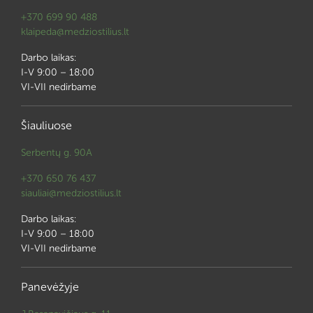
+370 699 90 488
klaipeda@medziostilius.lt
Darbo laikas:
I-V 9:00 – 18:00
VI-VII nedirbame
Šiauliuose
Serbentų g. 90A
+370 650 76 437
siauliai@medziostilius.lt
Darbo laikas:
I-V 9:00 – 18:00
VI-VII nedirbame
Panevėžyje