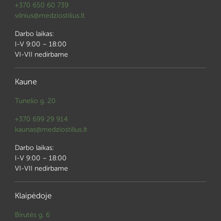
+370 650 60 739
vilnius@medziostilius.lt
Darbo laikas:
I-V 9:00 – 18:00
VI-VII nedirbame
Kaune
Tunelio g. 20
+370 699 29 914
kaunas@medziostilius.lt
Darbo laikas:
I-V 9:00 – 18:00
VI-VII nedirbame
Klaipėdoje
Birutės g. 6