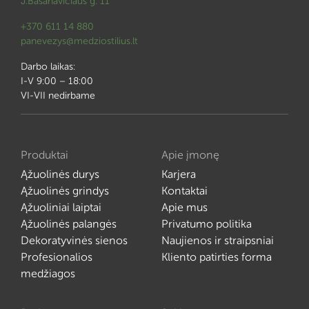
J.Basanavičiaus g. 11
+370 611 14 880
panevezys@medziostilius.lt
Darbo laikas:
I-V 9:00 – 18:00
VI-VII nedirbame
Produktai
Apie įmonę
Ąžuolinės durys
Karjera
Ąžuolinės grindys
Kontaktai
Ąžuoliniai laiptai
Apie mus
Ąžuolinės palangės
Privatumo politika
Dekoratyvinės sienos
Naujienos ir straipsniai
Profesionalios
Kliento patirties forma
medžiagos