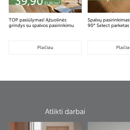
TOP pasiūlymas! Ąžuolinės
Spalvų pasirinkima
grindys su spalvos pasirinkimu
90° Select parketas
Plačiau
Plačia
Atlikti darbai