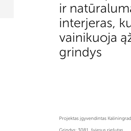
ir natūralum
interjeras, ku
vainikuoja ą
grindys
Projektas įgyvendintas Kaliningrad
Grindys: 3081, šviesus riešutas