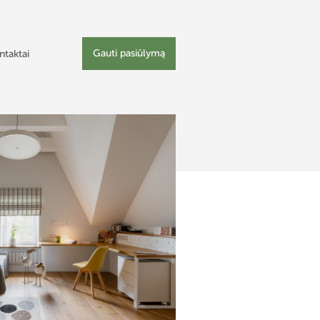
Gauti pasiūlymą
ntaktai