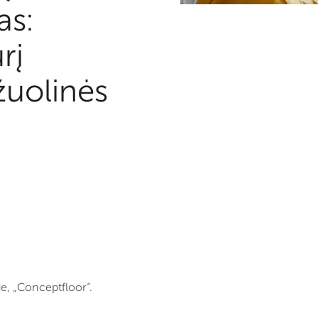
as:
rį
žuolinės
e, „Conceptfloor“.