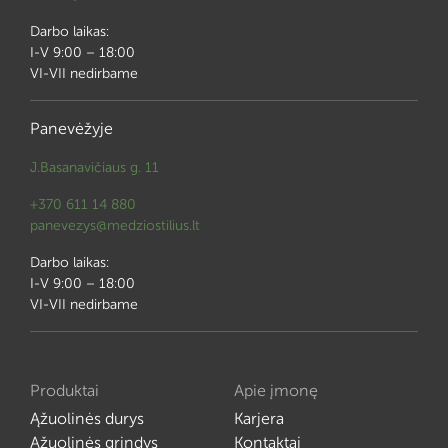
Darbo laikas:
I-V 9:00 – 18:00
VI-VII nedirbame
Panevėžyje
J.Basanavičiaus g. 11
+370 611 14 880
panevezys@medziostilius.lt
Darbo laikas:
I-V 9:00 – 18:00
VI-VII nedirbame
Produktai
Apie įmonę
Ąžuolinės durys
Karjera
Ąžuolinės grindys
Kontaktai