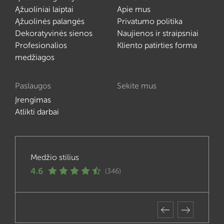
Ąžuoliniai laiptai
Apie mus
Ąžuolinės palangės
Privatumo politika
Dekoratyvinės sienos
Naujienos ir straipsniai
Profesionalios
Kliento patirties forma
medžiagos
Paslaugos
Sekite mus
Įrengimas
Atlikti darbai
Medžio stilius
4.6
(346)