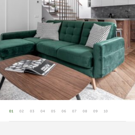
01
02
03
04
05
06
07
08
09
10