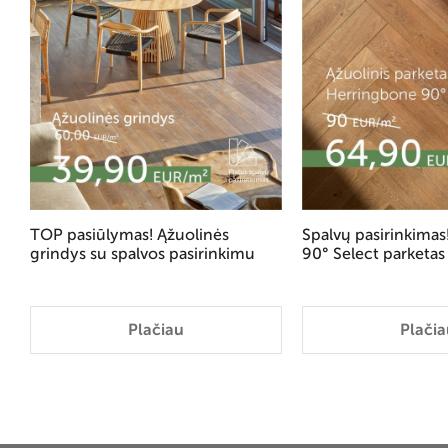
TOP pasiūlymas! Ąžuolinės
Spalvų pasirinkima
grindys su spalvos pasirinkimu
90° Select parketas
Plačiau
Plačia