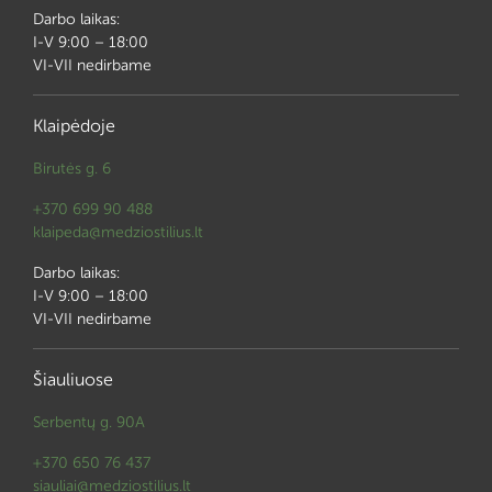
Darbo laikas:
I-V 9:00 – 18:00
VI-VII nedirbame
Klaipėdoje
Birutės g. 6
+370 699 90 488
klaipeda@medziostilius.lt
Darbo laikas:
I-V 9:00 – 18:00
VI-VII nedirbame
Šiauliuose
Serbentų g. 90A
+370 650 76 437
siauliai@medziostilius.lt