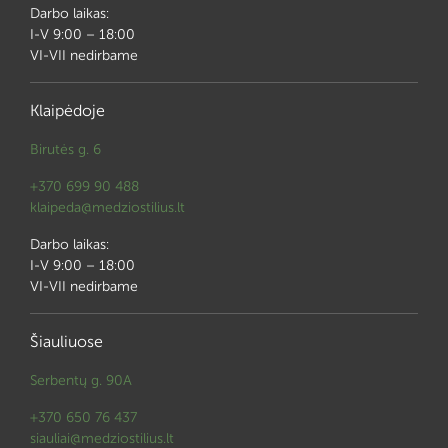
Darbo laikas:
I-V 9:00 – 18:00
VI-VII nedirbame
Klaipėdoje
Birutės g. 6
+370 699 90 488
klaipeda@medziostilius.lt
Darbo laikas:
I-V 9:00 – 18:00
VI-VII nedirbame
Šiauliuose
Serbentų g. 90A
+370 650 76 437
siauliai@medziostilius.lt