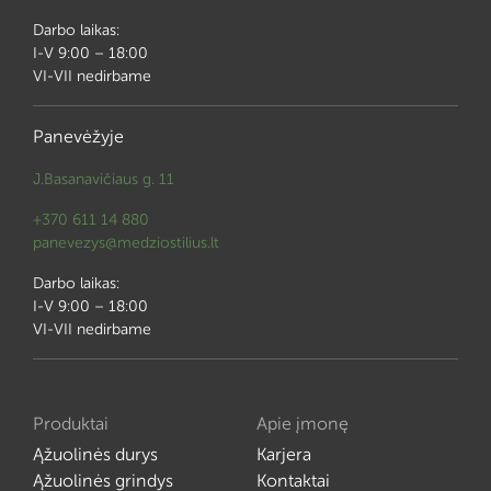
Darbo laikas:
I-V 9:00 – 18:00
VI-VII nedirbame
Panevėžyje
J.Basanavičiaus g. 11
+370 611 14 880
panevezys@medziostilius.lt
Darbo laikas:
I-V 9:00 – 18:00
VI-VII nedirbame
Produktai
Apie įmonę
Ąžuolinės durys
Karjera
Ąžuolinės grindys
Kontaktai