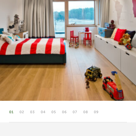
01
02
03
04
05
06
07
08
09