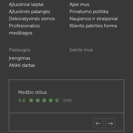
Ąžuoliniai laiptai
Apie mus
Ąžuolinės palangės
Privatumo politika
Dekoratyvinės sienos
Naujienos ir straipsniai
Profesionalios
Kliento patirties forma
medžiagos
Paslaugos
Sekite mus
Įrengimas
Atlikti darbai
Medžio stilius
4.6
(346)