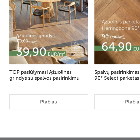
TOP pasiūlymas! Ąžuolinės
Spalvų pasirinkima
grindys su spalvos pasirinkimu
90° Select parketas
Plačiau
Plačia