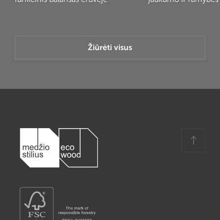
Žiūrėti visus