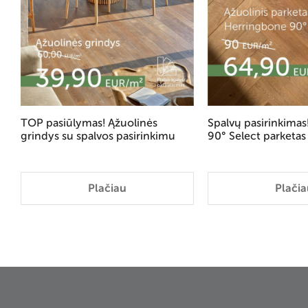
TOP pasiūlymas! Ąžuolinės
Spalvų pasirinkima
grindys su spalvos pasirinkimu
90° Select parketas
Plačiau
Plačia