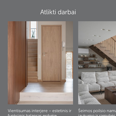
Atlikti darbai
Vientisumas interjere – estetinis ir
Šeimos poilsio nam
funkcinis balansas erdvėje
jaukumo ir ramybės