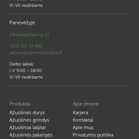
VI-VII nedirbame
Panevėžyje
J.Basanavičiaus g. 11
+370 611 14 880
panevezys@medziostilius.lt
Darbo laikas:
I-V 9:00 – 18:00
VI-VII nedirbame
Produktai
Apie įmonę
Ąžuolinės durys
Karjera
Ąžuolinės grindys
Kontaktai
Ąžuoliniai laiptai
Apie mus
Ąžuolinės palangės
Privatumo politika