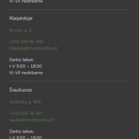
VI-VII nedirbame
Klaipėdoje
Birutės g. 6
+370 699 90 488
klaipeda@medziostilius.lt
Darbo laikas:
I-V 9:00 – 18:00
VI-VII nedirbame
Šiauliuose
Serbentų g. 90A
+370 650 76 437
siauliai@medziostilius.lt
Darbo laikas:
I-V 9:00 – 18:00