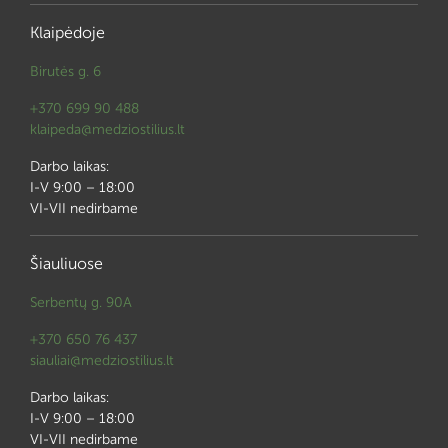
Klaipėdoje
Birutės g. 6
+370 699 90 488
klaipeda@medziostilius.lt
Darbo laikas:
I-V 9:00 – 18:00
VI-VII nedirbame
Šiauliuose
Serbentų g. 90A
+370 650 76 437
siauliai@medziostilius.lt
Darbo laikas:
I-V 9:00 – 18:00
VI-VII nedirbame