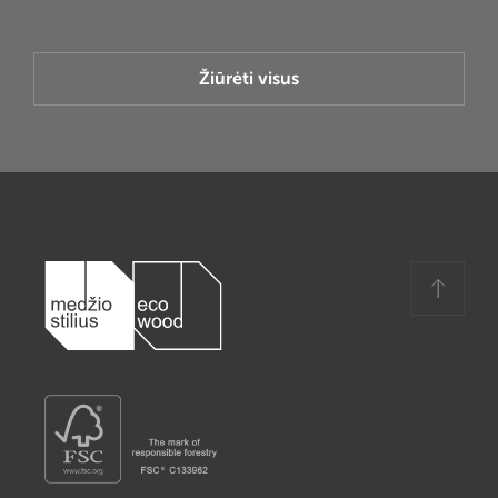
Žiūrėti visus