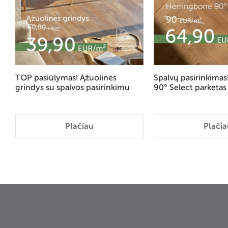
TOP pasiūlymas! Ąžuolinės
Spalvų pasirinkima
grindys su spalvos pasirinkimu
90° Select parketas
Plačiau
Plačia