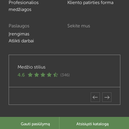
Profesionalios
Kliento patirties forma
medžiagos
Paslaugos
Sekite mus
Įrengimas
Atlikti darbai
Medžio stilius
4.6
(346)
Gauti pasiūlymą
Atsisiųsti katalogą