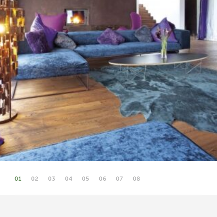
01
02
03
04
05
06
07
08