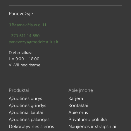
Panevėžyje
J.Basanavičiaus g. 11
+370 611 14 880
panevezys@medziostilius.lt
Darbo laikas:
I-V 9:00 – 18:00
VI-VII nedirbame
Produktai
Apie įmonę
Ąžuolinės durys
Karjera
Ąžuolinės grindys
Kontaktai
Ąžuoliniai laiptai
Apie mus
Ąžuolinės palangės
Privatumo politika
Dekoratyvinės sienos
Naujienos ir straipsniai