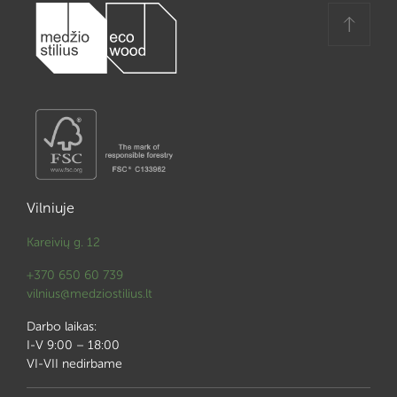
Vilniuje
Kareivių g. 12
+370 650 60 739
vilnius@medziostilius.lt
Darbo laikas:
I-V 9:00 – 18:00
VI-VII nedirbame