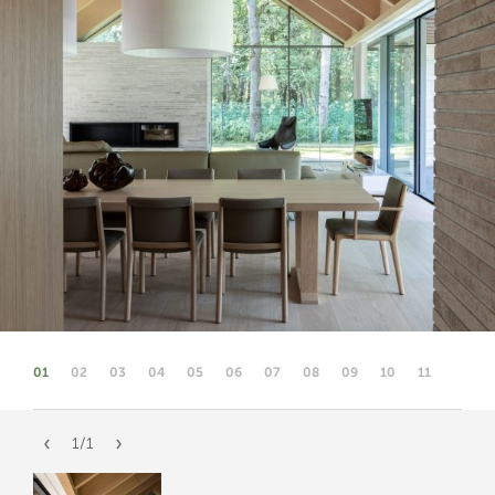
01
02
03
04
05
06
07
08
09
10
11
1
/
1