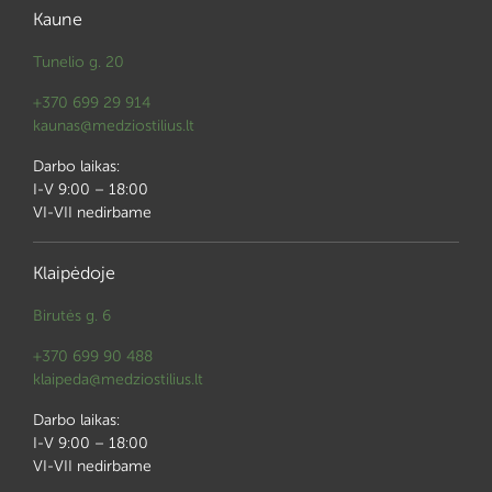
Kaune
Tunelio g. 20
+370 699 29 914
kaunas@medziostilius.lt
Darbo laikas:
I-V 9:00 – 18:00
VI-VII nedirbame
Klaipėdoje
Birutės g. 6
+370 699 90 488
klaipeda@medziostilius.lt
Darbo laikas:
I-V 9:00 – 18:00
VI-VII nedirbame