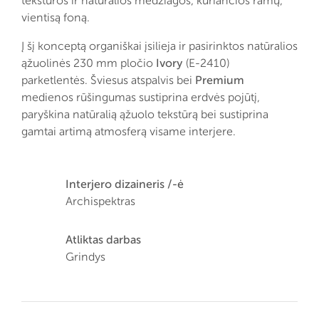
tekstūros ir natūralios medžiagos, kuriančios ramų,
vientisą foną.
Į šį konceptą organiškai įsilieja ir pasirinktos natūralios
ąžuolinės 230 mm pločio
Ivory
(E-2410)
parketlentės. Šviesus atspalvis bei
Premium
medienos rūšingumas sustiprina erdvės pojūtį,
paryškina natūralią ąžuolo tekstūrą bei sustiprina
gamtai artimą atmosferą visame interjere.
Interjero dizaineris /-ė
Archispektras
Atliktas darbas
Grindys