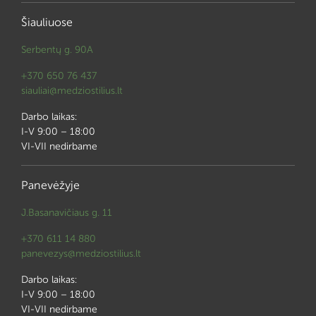
Šiauliuose
Serbentų g. 90A
+370 650 76 437
siauliai@medziostilius.lt
Darbo laikas:
I-V 9:00 – 18:00
VI-VII nedirbame
Panevėžyje
J.Basanavičiaus g. 11
+370 611 14 880
panevezys@medziostilius.lt
Darbo laikas:
I-V 9:00 – 18:00
VI-VII nedirbame