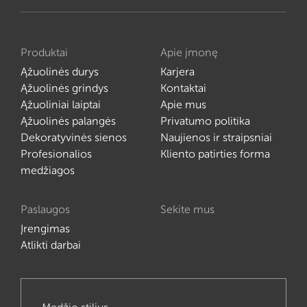
Produktai
Apie įmonę
Ąžuolinės durys
Karjera
Ąžuolinės grindys
Kontaktai
Ąžuoliniai laiptai
Apie mus
Ąžuolinės palangės
Privatumo politika
Dekoratyvinės sienos
Naujienos ir straipsniai
Profesionalios
Kliento patirties forma
medžiagos
Paslaugos
Sekite mus
Įrengimas
Atlikti darbai