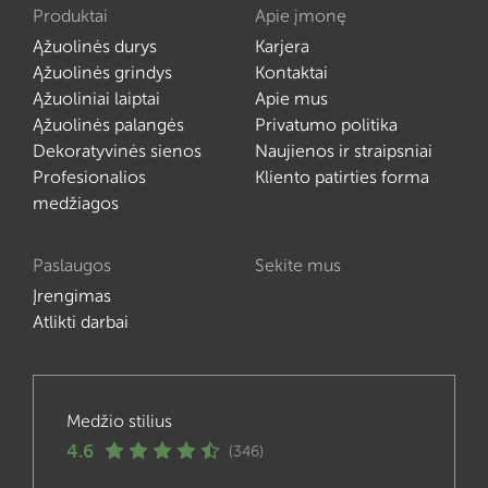
Produktai
Apie įmonę
Ąžuolinės durys
Karjera
Ąžuolinės grindys
Kontaktai
Ąžuoliniai laiptai
Apie mus
Ąžuolinės palangės
Privatumo politika
Dekoratyvinės sienos
Naujienos ir straipsniai
Profesionalios
Kliento patirties forma
medžiagos
Paslaugos
Sekite mus
Įrengimas
Atlikti darbai
Medžio stilius
4.6
(346)