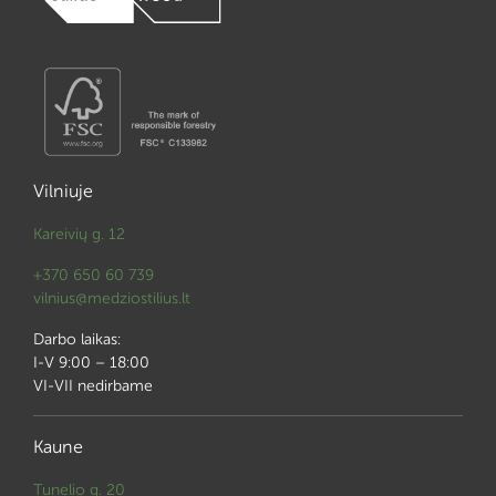
Vilniuje
Kareivių g. 12
+370 650 60 739
vilnius@medziostilius.lt
Darbo laikas:
I-V 9:00 – 18:00
VI-VII nedirbame
Kaune
Tunelio g. 20