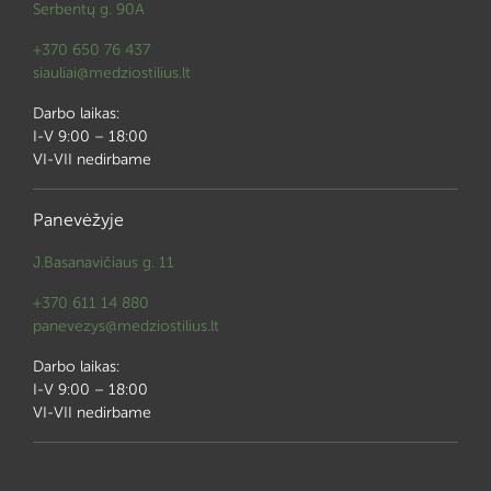
Serbentų g. 90A
+370 650 76 437
siauliai@medziostilius.lt
Darbo laikas:
I-V 9:00 – 18:00
VI-VII nedirbame
Panevėžyje
J.Basanavičiaus g. 11
+370 611 14 880
panevezys@medziostilius.lt
Darbo laikas:
I-V 9:00 – 18:00
VI-VII nedirbame