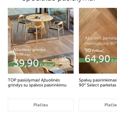
TOP pasiūlymas! Ąžuolinės
Spalvų pasirinkima
grindys su spalvos pasirinkimu
90° Select parketas
Plačiau
Plačia