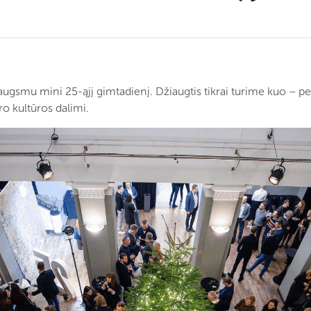
iaugsmu mini 25-ąjį gimtadienį. Džiaugtis tikrai turime kuo – p
ero kultūros dalimi.