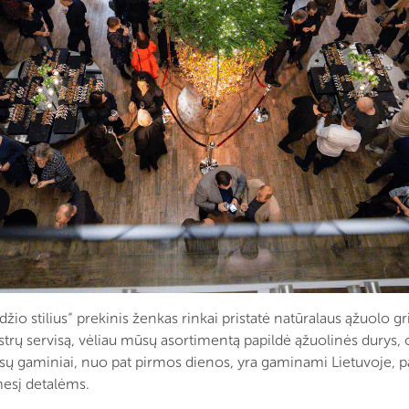
žio stilius“ prekinis ženkas rinkai pristatė natūralaus ąžuolo 
rų servisą, vėliau mūsų asortimentą papildė ąžuolinės durys, o to
ūsų gaminiai, nuo pat pirmos dienos, yra gaminami Lietuvoje, p
mesį detalėms.