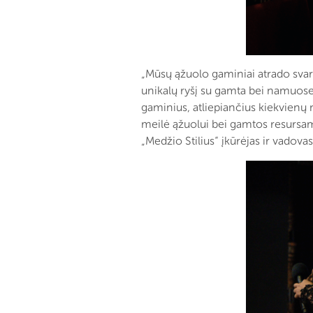
„Mūsų ąžuolo gaminiai atrado svarbi
unikalų ryšį su gamta bei namuose
gaminius, atliepiančius kiekvienų
meilė ąžuolui bei gamtos resursam
„Medžio Stilius“ įkūrėjas ir vadovas