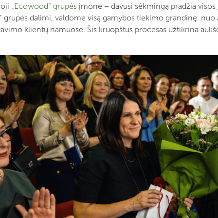
moji
„Ecowood“ grupės
įmonė – davusi sėkmingą pradžią visos į
 grupės dalimi, valdome visą gamybos tiekimo grandinę: nuo 
vimo klientų namuose. Šis kruopštus procesas užtikrina aukšči