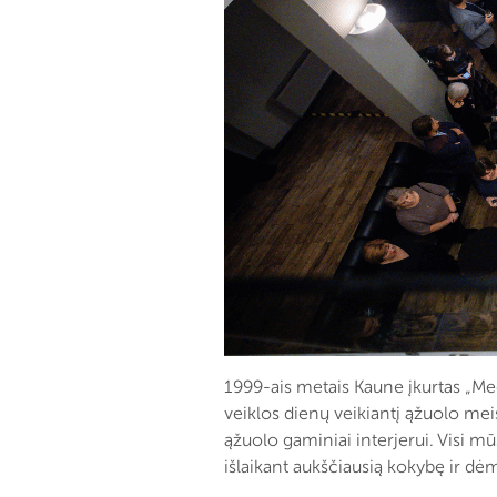
1999-ais metais Kaune įkurtas „Med
veiklos dienų veikiantį ąžuolo meist
ąžuolo gaminiai interjerui. Visi m
išlaikant aukščiausią kokybę ir dė