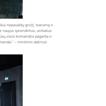
ikui nepavaldų grožį, tvarumą ir
e naujus sprendimus, unikalius
mūsų visos komandos pagarba ir
mandai.“ – mintimis dalinosi