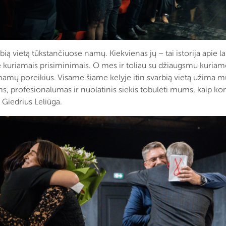
ą vietą tūkstančiuose namų. Kiekvienas jų – tai istorija apie la
 kuriamais prisiminimais. O mes ir toliau su džiaugsmu kuriam
 namų poreikius. Visame šiame kelyje itin svarbią vietą užima 
s, profesionalumas ir nuolatinis siekis tobulėti mums, kaip ko
 Giedrius Leliūga.