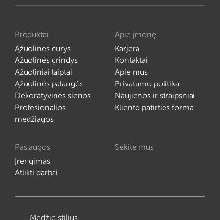
Produktai
Apie įmonę
Ąžuolinės durys
Karjera
Ąžuolinės grindys
Kontaktai
Ąžuoliniai laiptai
Apie mus
Ąžuolinės palangės
Privatumo politika
Dekoratyvinės sienos
Naujienos ir straipsniai
Profesionalios
Kliento patirties forma
medžiagos
Paslaugos
Sekite mus
Įrengimas
Atlikti darbai
Medžio stilius