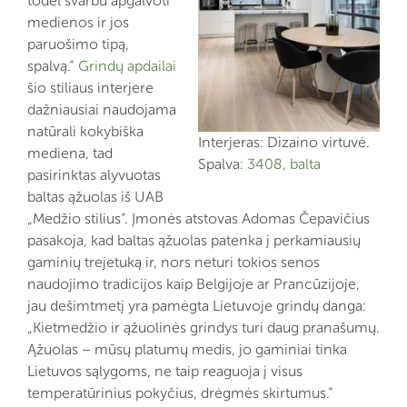
todėl svarbu apgalvoti
medienos ir jos
paruošimo tipą,
spalvą.“
Grindų apdailai
šio stiliaus interjere
dažniausiai naudojama
natūrali kokybiška
Interjeras: Dizaino virtuvė.
mediena, tad
Spalva:
3408, balta
pasirinktas alyvuotas
baltas ąžuolas iš UAB
„Medžio stilius“. Įmonės atstovas Adomas Čepavičius
pasakoja, kad baltas ąžuolas patenka į perkamiausių
gaminių trejetuką ir, nors neturi tokios senos
naudojimo tradicijos kaip Belgijoje ar Prancūzijoje,
jau dešimtmetį yra pamėgta Lietuvoje grindų danga:
„Kietmedžio ir ąžuolinės grindys turi daug pranašumų.
Ąžuolas – mūsų platumų medis, jo gaminiai tinka
Lietuvos sąlygoms, ne taip reaguoja į visus
temperatūrinius pokyčius, drėgmės skirtumus.“