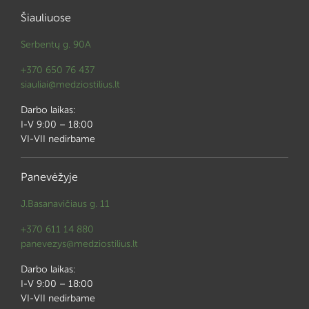
Šiauliuose
Serbentų g. 90A
+370 650 76 437
siauliai@medziostilius.lt
Darbo laikas:
I-V 9:00 – 18:00
VI-VII nedirbame
Panevėžyje
J.Basanavičiaus g. 11
+370 611 14 880
panevezys@medziostilius.lt
Darbo laikas:
I-V 9:00 – 18:00
VI-VII nedirbame