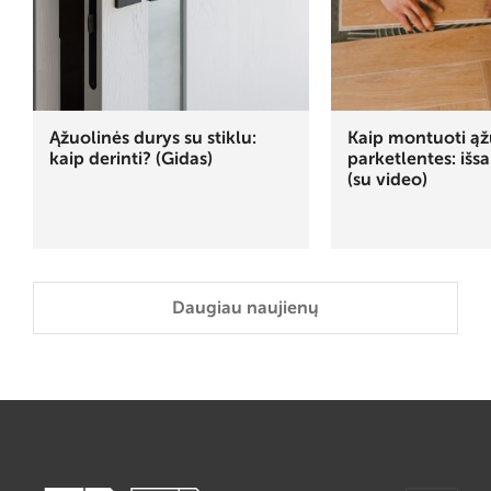
Ąžuolinės durys su stiklu:
Kaip montuoti ąž
kaip derinti? (Gidas)
parketlentes: išs
(su video)
Daugiau naujienų