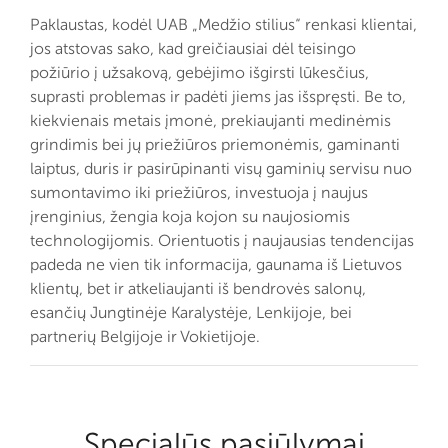
Paklaustas, kodėl UAB „Medžio stilius“ renkasi klientai,
jos atstovas sako, kad greičiausiai dėl teisingo
požiūrio į užsakovą, gebėjimo išgirsti lūkesčius,
suprasti problemas ir padėti jiems jas išspręsti. Be to,
kiekvienais metais įmonė, prekiaujanti medinėmis
grindimis bei jų priežiūros priemonėmis, gaminanti
laiptus, duris ir pasirūpinanti visų gaminių servisu nuo
sumontavimo iki priežiūros, investuoja į naujus
įrenginius, žengia koja kojon su naujosiomis
technologijomis. Orientuotis į naujausias tendencijas
padeda ne vien tik informacija, gaunama iš Lietuvos
klientų, bet ir atkeliaujanti iš bendrovės salonų,
esančių Jungtinėje Karalystėje, Lenkijoje, bei
partnerių Belgijoje ir Vokietijoje.
Specialūs pasiūlymai