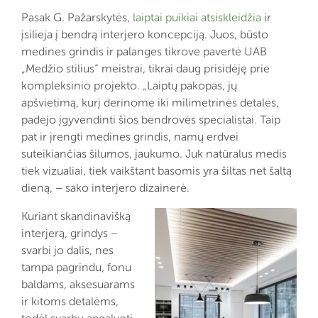
Pasak G. Pažarskytės,
laiptai puikiai atsiskleidžia
ir
įsilieja į bendrą interjero koncepciją. Juos, būsto
medines grindis ir palanges tikrove pavertė UAB
„Medžio stilius“ meistrai, tikrai daug prisidėję prie
kompleksinio projekto. „Laiptų pakopas, jų
apšvietimą, kurį derinome iki milimetrinės detalės,
padėjo įgyvendinti šios bendrovės specialistai. Taip
pat ir įrengti medines grindis, namų erdvei
suteikiančias šilumos, jaukumo. Juk natūralus medis
tiek vizualiai, tiek vaikštant basomis yra šiltas net šaltą
dieną, – sako interjero dizainerė.
Kuriant skandinavišką
interjerą, grindys –
svarbi jo dalis, nes
tampa pagrindu, fonu
baldams, aksesuarams
ir kitoms detalėms,