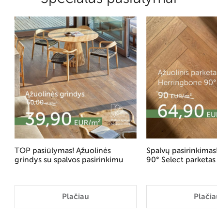
TOP pasiūlymas! Ąžuolinės
Spalvų pasirinkima
grindys su spalvos pasirinkimu
90° Select parketas
Plačiau
Plačia