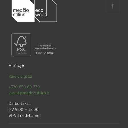
Vilniuje
Kareivių g. 12
+370 650 60 739
vilnius@medziostilius.lt
Darbo laikas:
I-V 9:00 – 18:00
VI-VII nedirbame