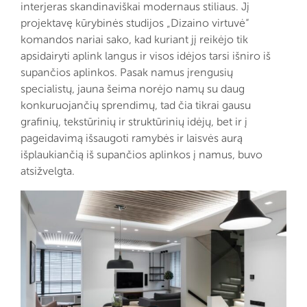
interjeras skandinaviškai modernaus stiliaus. Jį
projektavę kūrybinės studijos „Dizaino virtuvė“
komandos nariai sako, kad kuriant jį reikėjo tik
apsidairyti aplink langus ir visos idėjos tarsi išniro iš
supančios aplinkos. Pasak namus įrengusių
specialistų, jauna šeima norėjo namų su daug
konkuruojančių sprendimų, tad čia tikrai gausu
grafinių, tekstūrinių ir struktūrinių idėjų, bet ir į
pageidavimą išsaugoti ramybės ir laisvės aurą
išplaukiančią iš supančios aplinkos į namus, buvo
atsižvelgta.