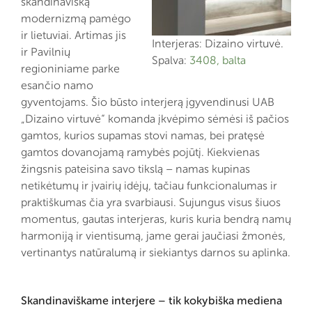
skandinavišką
modernizmą pamėgo
ir lietuviai. Artimas jis
Interjeras: Dizaino virtuvė.
ir Pavilnių
Spalva:
3408, balta
regioniniame parke
esančio namo
gyventojams. Šio būsto interjerą įgyvendinusi UAB
„Dizaino virtuvė“ komanda įkvėpimo sėmėsi iš pačios
gamtos, kurios supamas stovi namas, bei pratęsė
gamtos dovanojamą ramybės pojūtį. Kiekvienas
žingsnis pateisina savo tikslą – namas kupinas
netikėtumų ir įvairių idėjų, tačiau funkcionalumas ir
praktiškumas čia yra svarbiausi. Sujungus visus šiuos
momentus, gautas interjeras, kuris kuria bendrą namų
harmoniją ir vientisumą, jame gerai jaučiasi žmonės,
vertinantys natūralumą ir siekiantys darnos su aplinka.
Skandinaviškame interjere – tik kokybiška mediena