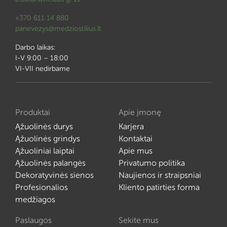
+370 611 14 880
panevezys@medziostilius.lt
Darbo laikas:
I-V 9:00 – 18:00
VI-VII nedirbame
Produktai
Apie įmonę
Ąžuolinės durys
Karjera
Ąžuolinės grindys
Kontaktai
Ąžuoliniai laiptai
Apie mus
Ąžuolinės palangės
Privatumo politika
Dekoratyvinės sienos
Naujienos ir straipsniai
Profesionalios
Kliento patirties forma
medžiagos
Paslaugos
Sekite mus