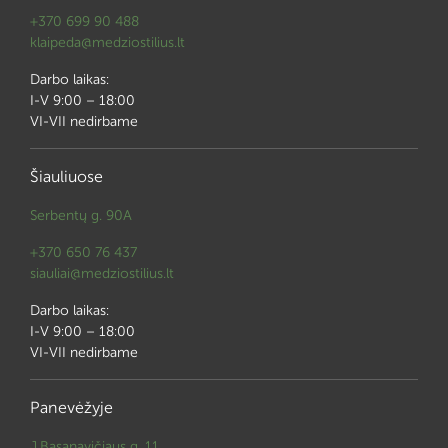
+370 699 90 488
klaipeda@medziostilius.lt
Darbo laikas:
I-V 9:00 – 18:00
VI-VII nedirbame
Šiauliuose
Serbentų g. 90A
+370 650 76 437
siauliai@medziostilius.lt
Darbo laikas:
I-V 9:00 – 18:00
VI-VII nedirbame
Panevėžyje
J.Basanavičiaus g. 11