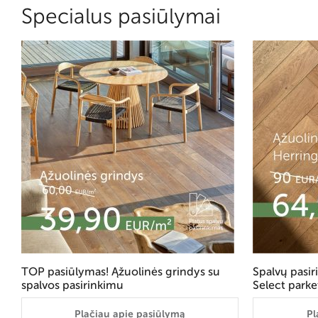
Specialus pasiūlymai
TOP pasiūlymas! Ąžuolinės grindys su
Spalvų pasi
spalvos pasirinkimu
Select parke
Plačiau apie pasiūlymą
Pl