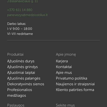
J.Basanavičiaus g. 11
+370 611 14 880
panevezys@medziostilius.lt
Darbo laikas:
I-V 9:00 – 18:00
VI-VII nedirbame
Produktai
Apie įmonę
Ąžuolinės durys
Karjera
Ąžuolinės grindys
Kontaktai
Ąžuoliniai laiptai
Apie mus
Ąžuolinės palangės
Privatumo politika
Dekoratyvinės sienos
Naujienos ir straipsniai
Profesionalios
Kliento patirties forma
medžiagos
Paslaugos
Sekite mus