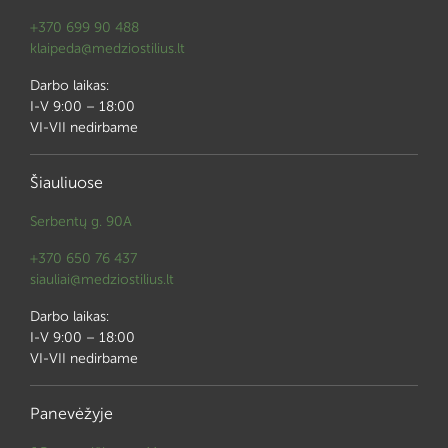
+370 699 90 488
klaipeda@medziostilius.lt
Darbo laikas:
I-V 9:00 – 18:00
VI-VII nedirbame
Šiauliuose
Serbentų g. 90A
+370 650 76 437
siauliai@medziostilius.lt
Darbo laikas:
I-V 9:00 – 18:00
VI-VII nedirbame
Panevėžyje