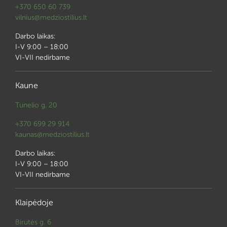
+370 650 60 739
vilnius@medziostilius.lt
Darbo laikas:
I-V 9:00 – 18:00
VI-VII nedirbame
Kaune
Tunelio g. 20
+370 699 29 914
kaunas@medziostilius.lt
Darbo laikas:
I-V 9:00 – 18:00
VI-VII nedirbame
Klaipėdoje
Birutės g. 6