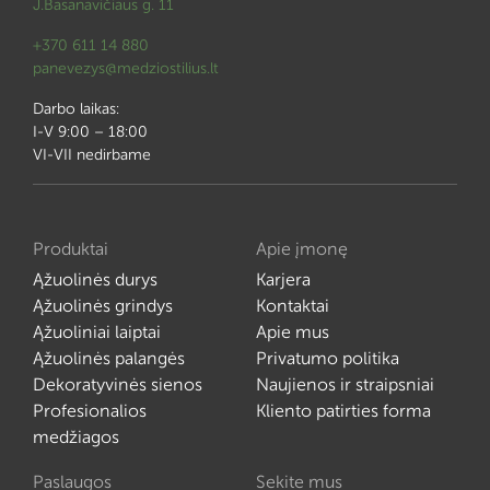
J.Basanavičiaus g. 11
+370 611 14 880
panevezys@medziostilius.lt
Darbo laikas:
I-V 9:00 – 18:00
VI-VII nedirbame
Produktai
Apie įmonę
Ąžuolinės durys
Karjera
Ąžuolinės grindys
Kontaktai
Ąžuoliniai laiptai
Apie mus
Ąžuolinės palangės
Privatumo politika
Dekoratyvinės sienos
Naujienos ir straipsniai
Profesionalios
Kliento patirties forma
medžiagos
Paslaugos
Sekite mus