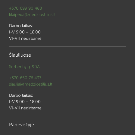
+370 699 90 488
klaipeda@medziostilius.lt
Darbo laikas:
I-V 9:00 – 18:00
VI-VII nedirbame
Šiauliuose
Serbentų g. 90A
+370 650 76 437
siauliai@medziostilius.lt
Darbo laikas:
I-V 9:00 – 18:00
VI-VII nedirbame
Panevėžyje