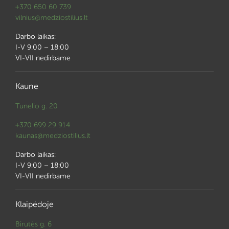
+370 650 60 739
vilnius@medziostilius.lt
Darbo laikas:
I-V 9:00 – 18:00
VI-VII nedirbame
Kaune
Tunelio g. 20
+370 699 29 914
kaunas@medziostilius.lt
Darbo laikas:
I-V 9:00 – 18:00
VI-VII nedirbame
Klaipėdoje
Birutės g. 6