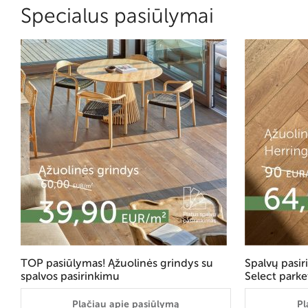
Specialus pasiūlymai
TOP pasiūlymas! Ąžuolinės grindys su
Spalvų pasi
spalvos pasirinkimu
Select parke
Plačiau apie pasiūlymą
Pl