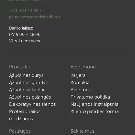
+370 611 14 880
panevezys@medziostilius.lt
Darbo laikas:
I-V 9:00 – 18:00
VI-VII nedirbame
Produktai
Apie įmonę
Ąžuolinės durys
Karjera
Ąžuolinės grindys
Kontaktai
Ąžuoliniai laiptai
Apie mus
Ąžuolinės palangės
Privatumo politika
Dekoratyvinės sienos
Naujienos ir straipsniai
Profesionalios
Kliento patirties forma
medžiagos
Paslaugos
Sekite mus