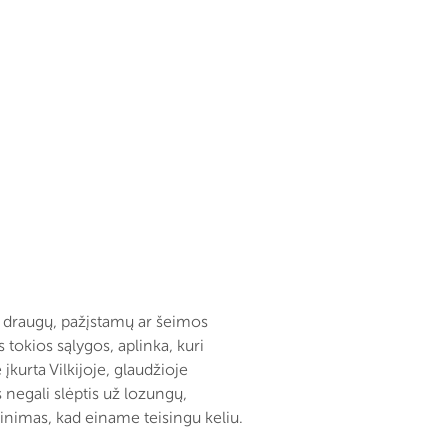
š draugų, pažįstamų ar šeimos
tokios sąlygos, aplinka, kuri
urta Vilkijoje, glaudžioje
 negali slėptis už lozungų,
inimas, kad einame teisingu keliu.