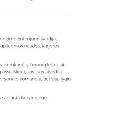
inkimo kriterijumi įvardija
 papildomos naudos, karjeros
 pasirenkančių žmonių kriterijai.
šsiaiškinti, kas juos atvedė į
 personalo komandai, bet visų lygių
e Jolanta Bervingiene.