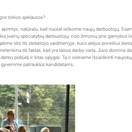
gos tokios apklausos?
 apimtys, natūralu, kad nuolat ieškome naujų darbuotojų. Esame
ia įvairių specialybių darbuotojų: nuo žmonių prie gamybos lini
lime likti tik stebėtojo vaidmenyje, kuris atėjus poreikiui įkeli
tenkina tik faktas, kad yra laisva darbo vieta. Juos domina dau
, darbo pobūdį ir kitas sąlygas. Tą ir siekiame išsiaiškinti nau
me gyvenime patrauklūs kandidatams.