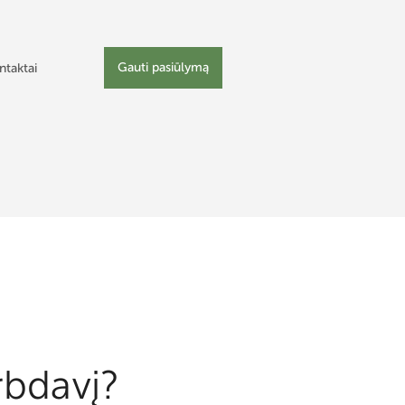
Gauti pasiūlymą
ntaktai
rbdavį?