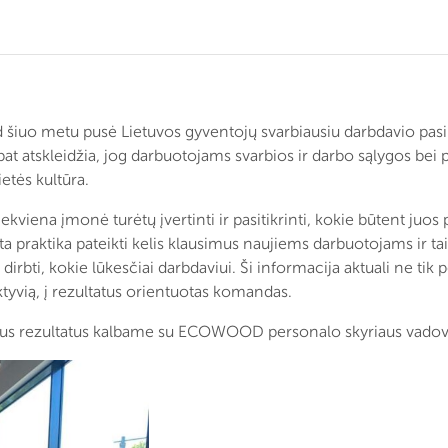
d šiuo metu pusė Lietuvos gyventojų svarbiausiu darbdavio pasir
at atskleidžia, jog darbuotojams svarbios ir darbo sąlygos bei
etės kultūra.
iekviena įmonė turėtų įvertinti ir pasitikrinti, kokie būtent juos
ktika pateikti kelis klausimus naujiems darbuotojams ir taip i
 dirbti, kokie lūkesčiai darbdaviui. Ši informacija aktuali ne tik
ktyvią, į rezultatus orientuotas komandas.
gus rezultatus kalbame su ECOWOOD personalo skyriaus vadov