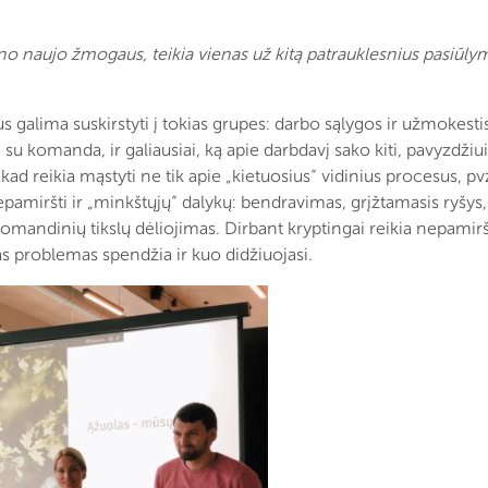
no naujo žmogaus, teikia vienas už kitą patrauklesnius pasiūly
s galima suskirstyti į tokias grupes: darbo sąlygos ir užmokestis
su komanda, ir galiausiai, ką apie darbdavį sako kiti, pavyzdžiui
, kad reikia mąstyti ne tik apie „kietuosius“ vidinius procesus, pv
pamiršti ir „minkštųjų“ dalykų: bendravimas, grįžtamasis ryšys,
komandinių tikslų dėliojimas. Dirbant kryptingai reikia nepamir
s problemas spendžia ir kuo didžiuojasi.