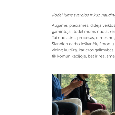
Kodėl jums svarbios ir kuo naudin
Augame, plečiamės, didėja veiklos
gamintojai, todėl mums nuolat reik
Tai nuolatinis procesas, o mes nega
Šiandien darbo ieškančių žmonių ne
vidinę kultūrą, karjeros galimybes
tik komunikacijoje, bet ir realia