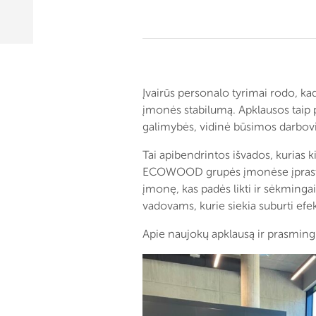
Įvairūs personalo tyrimai rodo, ka
įmonės stabilumą. Apklausos taip p
galimybės, vidinė būsimos darbovi
Tai apibendrintos išvados, kurias k
ECOWOOD grupės įmonėse įprasta pra
įmonę, kas padės likti ir sėkmingai
vadovams, kurie siekia suburti efe
Apie naujokų apklausą ir prasmin