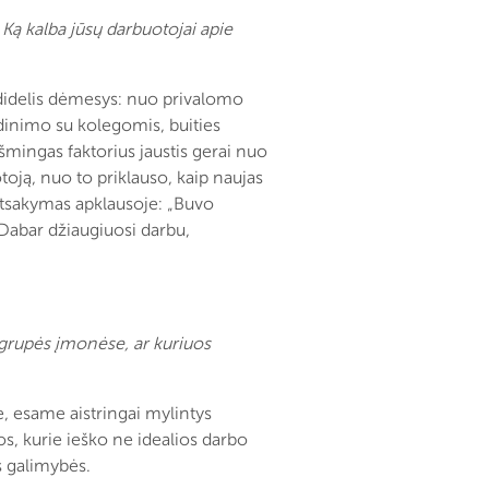
Ką kalba jūsų darbuotojai apie
 didelis dėmesys: nuo privalomo
ndinimo su kolegomis, buities
šmingas faktorius jaustis gerai nuo
toją, nuo to priklauso, kaip naujas
 atsakymas apklausoje: „Buvo
 Dabar džiaugiuosi darbu,
grupės įmonėse, ar kuriuos
e, esame aistringai mylintys
s, kurie ieško ne idealios darbo
s galimybės.