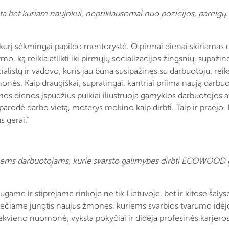
ta bet kuriam naujokui, nepriklausomai nuo pozicijos, pareigų. 
kurį sėkmingai papildo mentorystė. O pirmai dienai skiriamas
o, ką reikia atlikti iki pirmųjų socializacijos žingsnių, supaži
alistų ir vadovo, kuris jau būna susipažinęs su darbuotoju, reik
onės. Kaip draugiškai, supratingai, kantriai priima naują darbuo
irmos dienos įspūdžius puikiai iliustruoja gamyklos darbuotojos
parodė darbo vietą, moterys mokino kaip dirbti. Taip ir praėjo.
s gerai.“
iems darbuotojams, kurie svarsto galimybes dirbti ECOWOOD 
game ir stiprėjame rinkoje ne tik Lietuvoje, bet ir kitose šalys
viečiame jungtis naujus žmones, kuriems svarbios tvarumo idėjo
kiekvieno nuomonė, vyksta pokyčiai ir didėja profesinės karjero