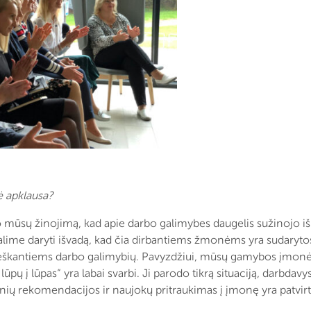
ė apklausa?
no mūsų žinojimą, kad apie darbo galimybes daugelis sužinojo i
lime daryti išvadą, kad čia dirbantiems žmonėms yra sudarytos 
ieškantiems darbo galimybių. Pavyzdžiui, mūsų gamybos įmonė įk
ų į lūpas“ yra labai svarbi. Ji parodo tikrą situaciją, darbdavys
nių rekomendacijos ir naujokų pritraukimas į įmonę yra patvirt