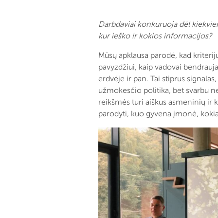
Darbdaviai konkuruoja dėl kiekvie
kur ieško ir kokios informacijos?
Mūsų apklausa parodė, kad kriteriju
pavyzdžiui, kaip vadovai bendrauja 
erdvėje ir pan. Tai stiprus signalas
užmokesčio politika, bet svarbu ne
reikšmės turi aiškus asmeninių ir 
parodyti, kuo gyvena įmonė, kokia