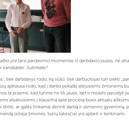
albis yra tarsi pardavimo momentas iš darbdavio pusės, ne atra
 kandidatei. Sutinkate?
“, tiek darbdavys rodo, ką siūlo, tiek darbuotojas turi siekti „
ūsų apklausa rodo, kad į darbo pokalbį atėjusiems žmonėms bu
onus ta prasme, kad turime ne tik jausti, bet ir mokėti parodyti 
siems atsakiusiems į klausimą apie procesą buvo aktualu aiškum
 dirbti, ar galės tinkamai derinti darbą ir asmeninį gyvenimą, p
omandą įsilieja žmonės, kurių lūkesčiai yra aptarti ir tenkinami.