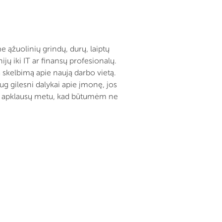
 ąžuolinių grindų, durų, laiptų
jų iki IT ar finansų profesionalų.
a skelbimą apie naują darbo vietą.
g gilesni dalykai apie įmonę, jos
jokų apklausų metu, kad būtumėm ne