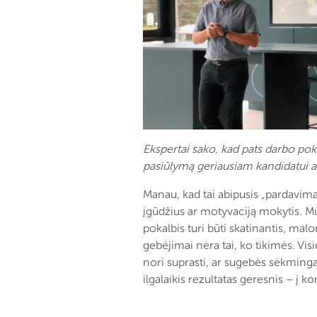
Ekspertai sako, kad pats darbo pok
pasiūlymą geriausiam kandidatui ar
Manau, kad tai abipusis „pardavimas
įgūdžius ar motyvaciją mokytis. M
pokalbis turi būti skatinantis, mal
gebėjimai nėra tai, ko tikimės. Vi
nori suprasti, ar sugebės sėkmingai
ilgalaikis rezultatas geresnis – į k