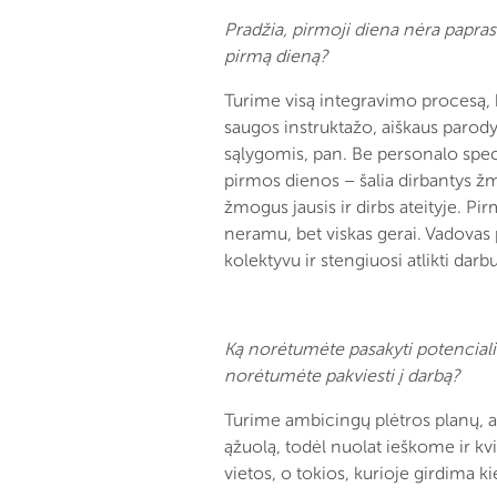
Pradžia, pirmoji diena nėra papras
pirmą dieną?
Turime visą integravimo procesą, 
saugos instruktažo, aiškaus parodym
sąlygomis, pan. Be personalo speci
pirmos dienos – šalia dirbantys žm
žmogus jausis ir dirbs ateityje. P
neramu, bet viskas gerai. Vadovas 
kolektyvu ir stengiuosi atlikti darbu
Ką norėtumėte pasakyti potencial
norėtumėte pakviesti į darbą?
Turime ambicingų plėtros planų, au
ąžuolą, todėl nuolat ieškome ir k
vietos, o tokios, kurioje girdima 