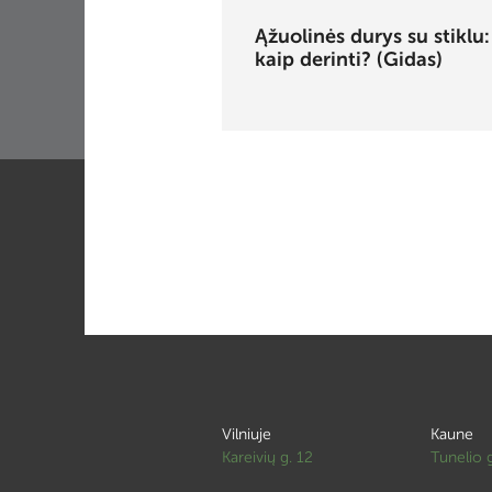
Ąžuolinės durys su stiklu:
kaip derinti? (Gidas)
Vilniuje
Kaune
Kareivių g. 12
Tunelio 