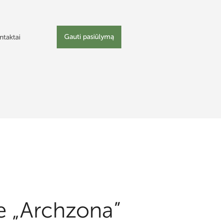
Gauti pasiūlymą
ntaktai
e „Archzona”