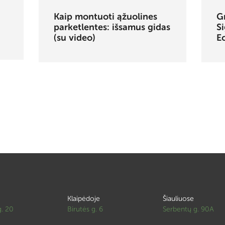
Kaip montuoti ąžuolines
G
parketlentes: išsamus gidas
Si
(su video)
E
Klaipėdoje
Šiauliuose
g. 20
Birutės g. 6
Serbentų g. 90A