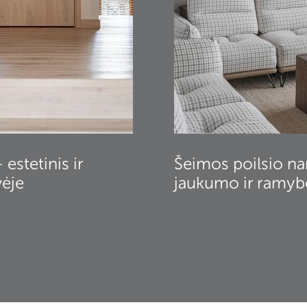
estetinis ir
Šeimos poilsio n
vėje
jaukumo ir ramyb