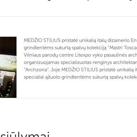
MEDŽIO STILIUS pristatė unikalią italų dizainerio Enr
grindlentėms sukurtą spalvų kolekciją “Mastri Toscan
Vilniaus parodų centre Litexpo vyko pasaulinės arc
organizuojamas specializuotas renginys architektam
“Archzona”. Joje MEDŽIO STILIUS pristatė unikalią it
specialiai ąžuolo grindlentėms sukurtą spalvų kolekc
siūlymai