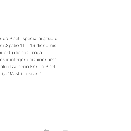
ico Piselli specialiai ąžuolo
i”.
Spalio 11 – 13 dienomis
hitektų dienos proga
s ir interjero dizaineriams
alų dizainerio Enrico Piselli
iją “Mastri Toscani”.