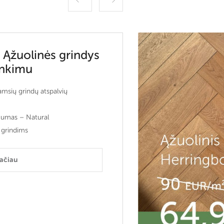
 Ąžuolinės grindys
inkimu
tamsių grindų atspalvių
gumas – Natural
 grindims
lačiau