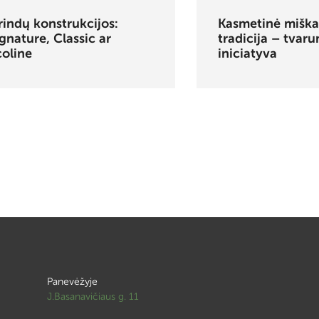
rindų konstrukcijos:
Kasmetinė miška
gnature, Classic ar
tradicija – tvar
coline
iniciatyva
Panevėžyje
J.Basanavičiaus g. 11