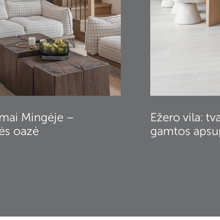
amai Mingėje –
Ežero vila: tv
ės oazė
gamtos apsu