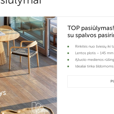
TOP pasiūlymas!
su spalvos pasir
Rinkitės nuo šviesių iki 
Lentos plotis – 145 mm
Ąžuolo medienos rūšin
Idealiai tinka šildomoms
P