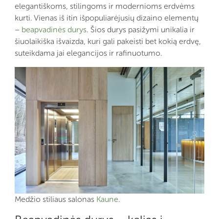
elegantiškoms, stilingoms ir modernioms erdvėms
kurti. Vienas iš itin išpopuliarėjusių dizaino elementų
–
beapvadinės durys
. Šios durys pasižymi unikalia ir
šiuolaikiška išvaizda, kuri gali pakeisti bet kokią erdvę,
suteikdama jai elegancijos ir rafinuotumo.
Medžio stiliaus salonas
Kaune
.