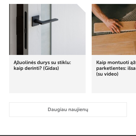
Ąžuolinės durys su stiklu:
Kaip montuoti ąž
kaip derinti? (Gidas)
parketlentes: išs
(su video)
Daugiau naujienų