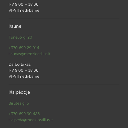
I-V 9:00 – 18:00
VI-VII nedirbame
Kaune
Tunelio g. 20
+370 699 29 914
kaunas@medziostilius.lt
Darbo laikas:
I-V 9:00 – 18:00
VI-VII nedirbame
Klaipėdoje
Birutės g. 6
+370 699 90 488
klaipeda@medziostilius.lt