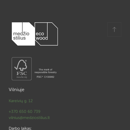
Vilniuje
Kareivių g. 12
+370 650 60 739
vilnius@medziostilius.lt
Darbo laikas: