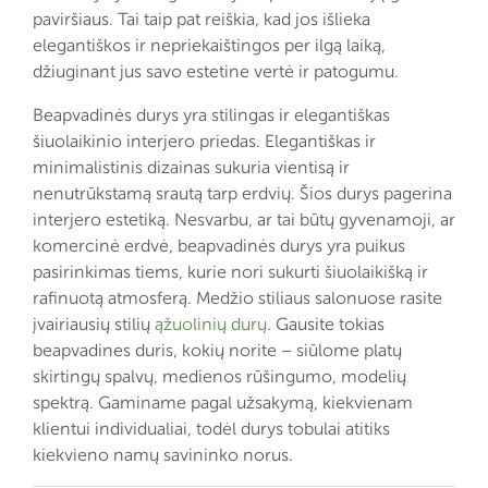
paviršiaus. Tai taip pat reiškia, kad jos išlieka
elegantiškos ir nepriekaištingos per ilgą laiką,
džiuginant jus savo estetine vertė ir patogumu.
Beapvadinės durys yra stilingas ir elegantiškas
šiuolaikinio interjero priedas. Elegantiškas ir
minimalistinis dizainas sukuria vientisą ir
nenutrūkstamą srautą tarp erdvių. Šios durys pagerina
interjero estetiką. Nesvarbu, ar tai būtų gyvenamoji, ar
komercinė erdvė, beapvadinės durys yra puikus
pasirinkimas tiems, kurie nori sukurti šiuolaikišką ir
rafinuotą atmosferą. Medžio stiliaus salonuose rasite
įvairiausių stilių
ąžuolinių durų
. Gausite tokias
beapvadines duris, kokių norite – siūlome platų
skirtingų spalvų, medienos rūšingumo, modelių
spektrą. Gaminame pagal užsakymą, kiekvienam
klientui individualiai, todėl durys tobulai atitiks
kiekvieno namų savininko norus.