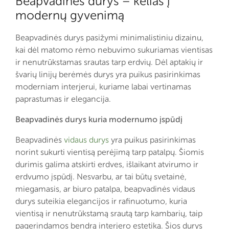
Beapvadinės durys – kelias į
modernų gyvenimą
Beapvadinės durys pasižymi minimalistiniu dizainu,
kai dėl matomo rėmo nebuvimo sukuriamas vientisas
ir nenutrūkstamas srautas tarp erdvių. Dėl aptakių ir
švarių linijų berėmės durys yra puikus pasirinkimas
moderniam interjerui, kuriame labai vertinamas
paprastumas ir elegancija.
Beapvadinės durys kuria modernumo įspūdį
Beapvadinės
vidaus durys
yra puikus pasirinkimas
norint sukurti vientisą perėjimą tarp patalpų. Šiomis
durimis galima atskirti erdves, išlaikant atvirumo ir
erdvumo įspūdį. Nesvarbu, ar tai būtų svetainė,
miegamasis, ar biuro patalpa, beapvadinės vidaus
durys suteikia elegancijos ir rafinuotumo, kuria
vientisą ir nenutrūkstamą srautą tarp kambarių, taip
pagerindamos bendrą interjero estetiką. Šios durys