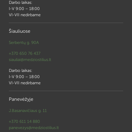
Darbo laikas:
I-V 9:00 – 18:00
VI-VII nedirbame
Šiauliuose
Serbentų g. 90A
+370 650 76 437
siauliai@medziostilius.lt
Darbo laikas:
I-V 9:00 – 18:00
VI-VII nedirbame
Panevėžyje
J.Basanavičiaus g. 11
+370 611 14 880
panevezys@medziostilius.lt