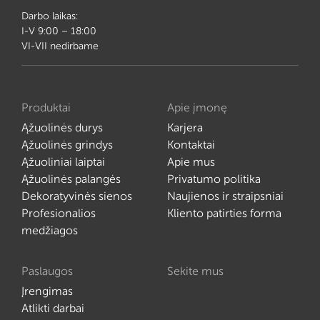
Darbo laikas:
I-V 9:00 – 18:00
VI-VII nedirbame
Produktai
Apie įmonę
Ąžuolinės durys
Karjera
Ąžuolinės grindys
Kontaktai
Ąžuoliniai laiptai
Apie mus
Ąžuolinės palangės
Privatumo politika
Dekoratyvinės sienos
Naujienos ir straipsniai
Profesionalios
Kliento patirties forma
medžiagos
Paslaugos
Sekite mus
Įrengimas
Atlikti darbai