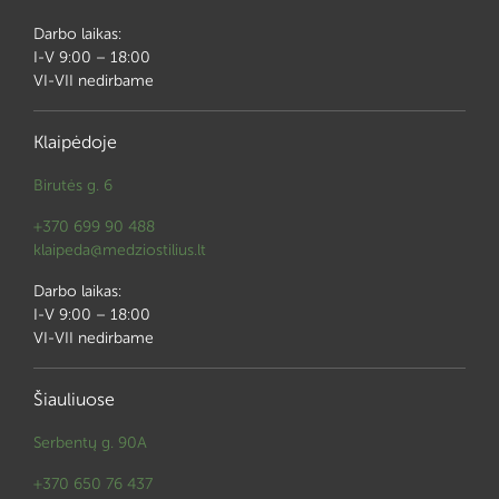
Darbo laikas:
I-V 9:00 – 18:00
VI-VII nedirbame
Klaipėdoje
Birutės g. 6
+370 699 90 488
klaipeda@medziostilius.lt
Darbo laikas:
I-V 9:00 – 18:00
VI-VII nedirbame
Šiauliuose
Serbentų g. 90A
+370 650 76 437