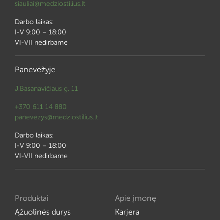
siauliai@medziostilius.lt
Darbo laikas:
I-V 9:00 – 18:00
VI-VII nedirbame
Panevėžyje
J.Basanavičiaus g. 11
+370 611 14 880
panevezys@medziostilius.lt
Darbo laikas:
I-V 9:00 – 18:00
VI-VII nedirbame
Produktai
Apie įmonę
Ąžuolinės durys
Karjera