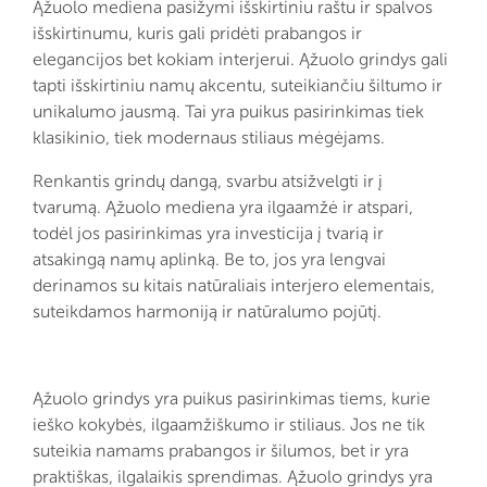
Ąžuolo mediena pasižymi išskirtiniu raštu ir spalvos
išskirtinumu, kuris gali pridėti prabangos ir
elegancijos bet kokiam interjerui. Ąžuolo grindys gali
tapti išskirtiniu namų akcentu, suteikiančiu šiltumo ir
unikalumo jausmą. Tai yra puikus pasirinkimas tiek
klasikinio, tiek modernaus stiliaus mėgėjams.
Renkantis grindų dangą, svarbu atsižvelgti ir į
tvarumą. Ąžuolo mediena yra ilgaamžė ir atspari,
todėl jos pasirinkimas yra investicija į tvarią ir
atsakingą namų aplinką. Be to, jos yra lengvai
derinamos su kitais natūraliais interjero elementais,
suteikdamos harmoniją ir natūralumo pojūtį.
Ąžuolo grindys yra puikus pasirinkimas tiems, kurie
ieško kokybės, ilgaamžiškumo ir stiliaus. Jos ne tik
suteikia namams prabangos ir šilumos, bet ir yra
praktiškas, ilgalaikis sprendimas. Ąžuolo grindys yra