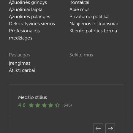
Ąžuolinės grindys
Kontaktai
Ąžuoliniai laiptai
Apie mus
Ąžuolinės palangės
Privatumo politika
Dekoratyvinės sienos
Naujienos ir straipsniai
Profesionalios
Kliento patirties forma
medžiagos
Paslaugos
Sekite mus
Įrengimas
Atlikti darbai
Medžio stilius
4.6
(346)