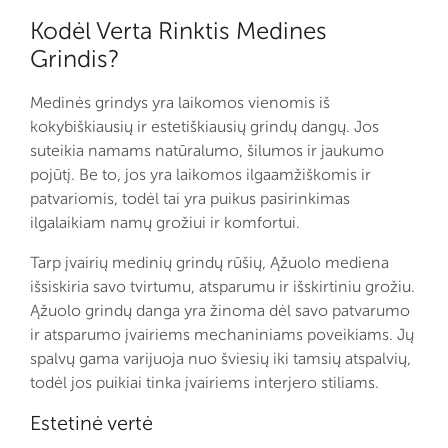
Kodėl Verta Rinktis Medines
Grindis?
Medinės grindys yra laikomos vienomis iš
kokybiškiausių ir estetiškiausių grindų dangų. Jos
suteikia namams natūralumo, šilumos ir jaukumo
pojūtį. Be to, jos yra laikomos ilgaamžiškomis ir
patvariomis, todėl tai yra puikus pasirinkimas
ilgalaikiam namų grožiui ir komfortui.
Tarp įvairių medinių grindų rūšių, Ąžuolo mediena
išsiskiria savo tvirtumu, atsparumu ir išskirtiniu grožiu.
Ąžuolo grindų danga yra žinoma dėl savo patvarumo
ir atsparumo įvairiems mechaniniams poveikiams. Jų
spalvų gama varijuoja nuo šviesių iki tamsių atspalvių,
todėl jos puikiai tinka įvairiems interjero stiliams.
Estetinė vertė