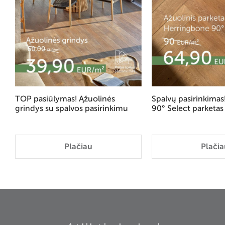
TOP pasiūlymas! Ąžuolinės
Spalvų pasirinkima
grindys su spalvos pasirinkimu
90° Select parketas
Plačiau
Plačia