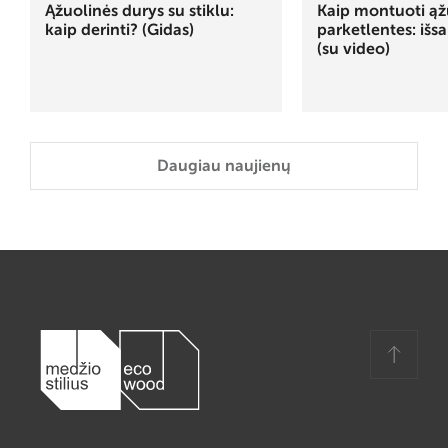
Ąžuolinės durys su stiklu:
Kaip montuoti ąž
kaip derinti? (Gidas)
parketlentes: išs
(su video)
Daugiau naujienų