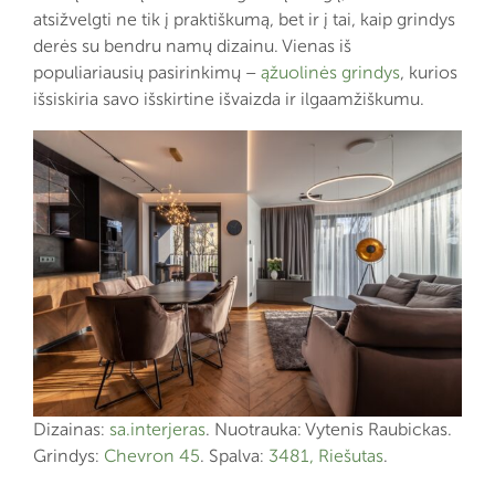
atsižvelgti ne tik į praktiškumą, bet ir į tai, kaip grindys
derės su bendru namų dizainu. Vienas iš
populiariausių pasirinkimų –
ąžuolinės grindys
, kurios
išsiskiria savo išskirtine išvaizda ir ilgaamžiškumu.
Dizainas:
sa.interjeras
. Nuotrauka: Vytenis Raubickas.
Grindys:
Chevron 45
. Spalva:
3481, Riešutas
.