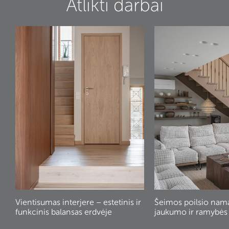
Atlikti darbai
Vientisumas interjere – estetinis ir
Šeimos poilsio nam
funkcinis balansas erdvėje
jaukumo ir ramybės