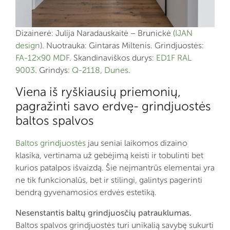
Dizainerė: Julija Naradauskaitė – Brunickė (
IJAN
design
). Nuotrauka: Gintaras Miltenis. Grindjuostės:
FA-12×90 MDF
. Skandinaviškos durys:
ED1F RAL
9003
. Grindys:
Q-2118, Dunes
.
Viena iš ryškiausių priemonių,
pagražinti savo erdvę- grindjuostės
baltos spalvos
Baltos grindjuostės
jau seniai laikomos dizaino
klasika, vertinama už gebėjimą keisti ir tobulinti bet
kurios patalpos išvaizdą. Šie neįmantrūs elementai yra
ne tik funkcionalūs, bet ir stilingi, galintys pagerinti
bendrą gyvenamosios erdvės estetiką.
Nesenstantis baltų grindjuosčių patrauklumas.
Baltos spalvos grindjuostės turi unikalią savybę sukurti