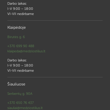
Darbo laikas:
I-V 9:00 – 18:00
VI-VII nedirbame
Klaipėdoje
Birutės g. 6
+370 699 90 488
klaipeda@medziostilius.lt
Darbo laikas:
I-V 9:00 – 18:00
VI-VII nedirbame
Šiauliuose
Serbentų g. 90A
+370 650 76 437
siauliai@medziostilius.lt