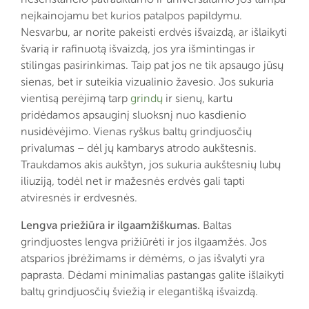
neįkainojamu bet kurios patalpos papildymu.
Nesvarbu, ar norite pakeisti erdvės išvaizdą, ar išlaikyti
švarią ir rafinuotą išvaizdą, jos yra išmintingas ir
stilingas pasirinkimas. Taip pat jos ne tik apsaugo jūsų
sienas, bet ir suteikia vizualinio žavesio. Jos sukuria
vientisą perėjimą tarp
grindų
ir sienų, kartu
pridėdamos apsauginį sluoksnį nuo kasdienio
nusidėvėjimo. Vienas ryškus baltų grindjuosčių
privalumas – dėl jų kambarys atrodo aukštesnis.
Traukdamos akis aukštyn, jos sukuria aukštesnių lubų
iliuziją, todėl net ir mažesnės erdvės gali tapti
atviresnės ir erdvesnės.
Lengva priežiūra ir ilgaamžiškumas.
Baltas
grindjuostes lengva prižiūrėti ir jos ilgaamžės. Jos
atsparios įbrėžimams ir dėmėms, o jas išvalyti yra
paprasta. Dėdami minimalias pastangas galite išlaikyti
baltų grindjuosčių šviežią ir elegantišką išvaizdą.