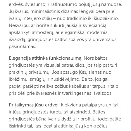
erdvės, šviesumo ir rafinuotumo pojūtį jūsų namuose.
Jų švarus, minimalistinis dizainas lengvai dera prie
įvairių interjero stilių – nuo tradicinio iki šiuolaikinio.
Nesvarbu, ar norite sukurti jaukią ir kviečiančią
apsilankyti atmosferą, ar elegantišką, modernią
išvaizdą, grindjuostės baltos spalvos yra universalus
pasirinkimas.
Elegancija atitinka funkcionalumą.
Nors baltos
grindjuostės yra vizualiai patrauklios, jos taip pat turi
praktinių privalumų. Jos apsaugo jūsų sienas nuo
įbrėžimų, smūgių ir nusidėvėjimo. Be to, jos gali
padėti paslėpti neišvaizdžius kabelius ar tarpus ir taip
prisidėti prie švaresnės ir tvarkingesnės išvaizdos.
Pritaikymas jūsų erdvei.
Kiekviena patalpa yra unikali,
ir jūsų grindjuostės turėtų tai atspindėti. Baltos
grindjuostės būna įvairių dydžių ir profilių, todėl galite
išsirinkti tai, kas idealiai atitinka jūsų konkrečius