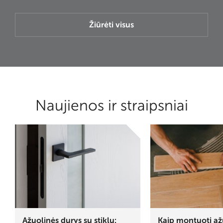
Žiūrėti visus
Naujienos ir straipsniai
Ąžuolinės durys su stiklu:
Kaip montuoti ąž