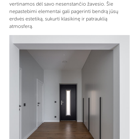
vertinamos dėl savo nesenstančio žavesio. Šie
nepastebimi elementai gali pagerinti bendrą jūsų
erdvės estetiką, sukurti klasikinę ir patrauklią
atmosferą.