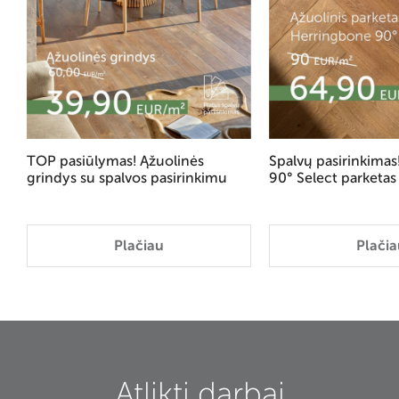
TOP pasiūlymas! Ąžuolinės
Spalvų pasirinkima
grindys su spalvos pasirinkimu
90° Select parketas
Plačiau
Plačia
Atlikti darbai