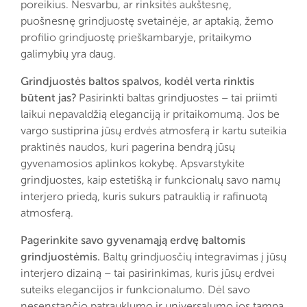
poreikius. Nesvarbu, ar rinksitės aukštesnę,
puošnesnę grindjuostę svetainėje, ar aptakią, žemo
profilio grindjuostę prieškambaryje, pritaikymo
galimybių yra daug.
Grindjuostės baltos spalvos, kodėl verta rinktis
būtent jas?
Pasirinkti baltas grindjuostes – tai priimti
laikui nepavaldžią eleganciją ir pritaikomumą. Jos be
vargo sustiprina jūsų erdvės atmosferą ir kartu suteikia
praktinės naudos, kuri pagerina bendrą jūsų
gyvenamosios aplinkos kokybę. Apsvarstykite
grindjuostes, kaip estetišką ir funkcionalų savo namų
interjero priedą, kuris sukurs patrauklią ir rafinuotą
atmosferą.
Pagerinkite savo gyvenamąją erdvę baltomis
grindjuostėmis.
Baltų grindjuosčių integravimas į jūsų
interjero dizainą – tai pasirinkimas, kuris jūsų erdvei
suteiks elegancijos ir funkcionalumo. Dėl savo
nesenstančio patrauklumo ir universalumo jos tampa