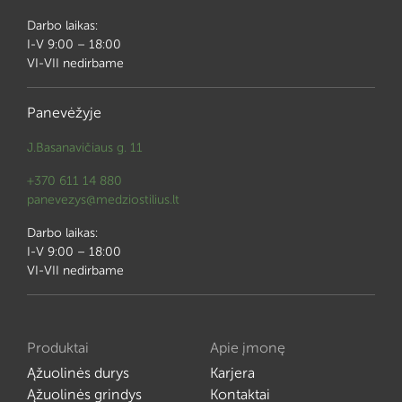
Darbo laikas:
I-V 9:00 – 18:00
VI-VII nedirbame
Panevėžyje
J.Basanavičiaus g. 11
+370 611 14 880
panevezys@medziostilius.lt
Darbo laikas:
I-V 9:00 – 18:00
VI-VII nedirbame
Produktai
Apie įmonę
Ąžuolinės durys
Karjera
Ąžuolinės grindys
Kontaktai