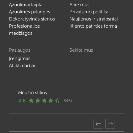
Ąžuoliniai laiptai
Apie mus
Ąžuolinės palangės
Privatumo politika
Dekoratyvinės sienos
Naujienos ir straipsniai
Profesionalios
Kliento patirties forma
medžiagos
Paslaugos
Sekite mus
Įrengimas
Atlikti darbai
Medžio stilius
4.6
(346)