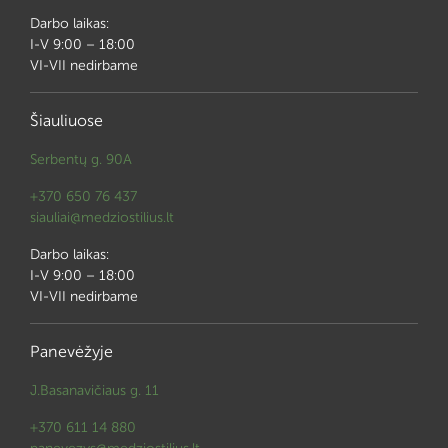
Darbo laikas:
I-V 9:00 – 18:00
VI-VII nedirbame
Šiauliuose
Serbentų g. 90A
+370 650 76 437
siauliai@medziostilius.lt
Darbo laikas:
I-V 9:00 – 18:00
VI-VII nedirbame
Panevėžyje
J.Basanavičiaus g. 11
+370 611 14 880