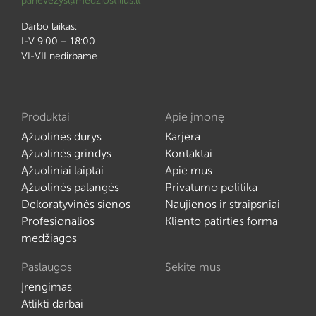
panevezys@medziostilius.lt
Darbo laikas:
I-V 9:00 – 18:00
VI-VII nedirbame
Produktai
Apie įmonę
Ąžuolinės durys
Karjera
Ąžuolinės grindys
Kontaktai
Ąžuoliniai laiptai
Apie mus
Ąžuolinės palangės
Privatumo politika
Dekoratyvinės sienos
Naujienos ir straipsniai
Profesionalios
Kliento patirties forma
medžiagos
Paslaugos
Sekite mus
Įrengimas
Atlikti darbai