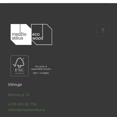
Vilniuje
Kareivių g. 12
+370 650 60 739
vilnius@medziostilius.lt