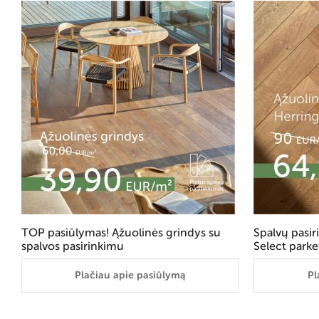
TOP pasiūlymas! Ąžuolinės grindys su
Spalvų pasi
spalvos pasirinkimu
Select parke
Plačiau apie pasiūlymą
Pl