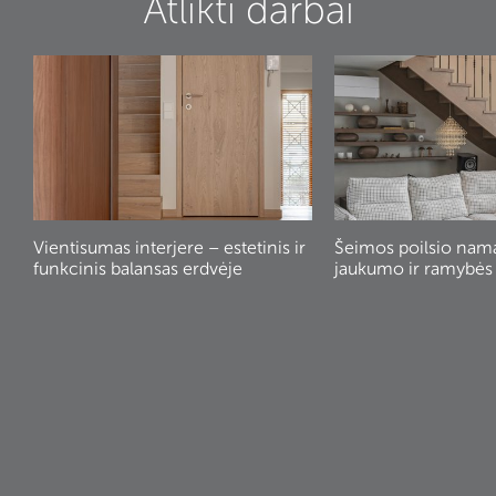
Atlikti darbai
Vientisumas interjere – estetinis ir
Šeimos poilsio nam
funkcinis balansas erdvėje
jaukumo ir ramybės