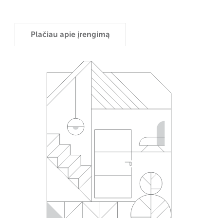
Plačiau apie įrengimą