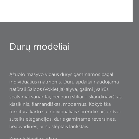
Durų modeliai
Ąžuolo masyvo vidaus durys gaminamos pagal
individualius matmenis. Durų apdailai naudojama
natūrali Saicos (Vokietija) alyva, galimi įvairūs
spalviniai variantai, bei durų stiliai – skandinaviškas,
klasikinis, flamandiškas, modernus. Kokybiška
furnitūra kartu su individualiais sprendimais erdvei
suteiks elegancijos, duris gaminame reversines,
beapvadines, ar su slėptais lankstais.
Komplektaciją sudaro: