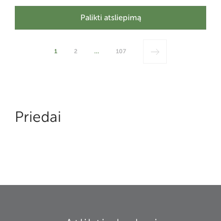
Palikti atsliepimą
1
2
…
107
Priedai