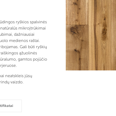
ūdingos ryškios spalvinės
, natūralūs mikroįtrūkimai
dubimai, dažniausiai
žuolo medienos raštai.
ribojamas. Gali būti ryškių
išraiškingos ąžuolinės
atūralumo, gamtos pojūčio
erjeruose.
ai neatskleis jūsų
indų vaizdo.
tifikatai