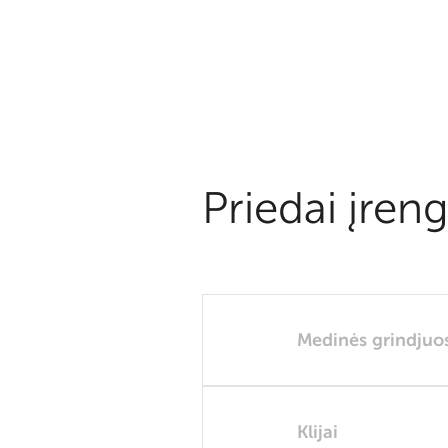
Priedai įreng
Medinės grindjuo
Klijai