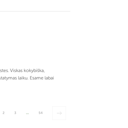
stes. Viskas kokybiška,
tatymas laiku. Esame labai
2
3
…
54