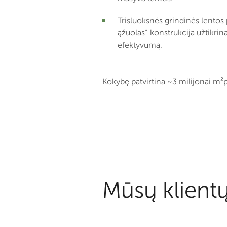
Trisluoksnės grindinės lentos 
ąžuolas“ konstrukcija užtikri
efektyvumą.
Kokybę patvirtina ~3 milijonai m²p
Mūsų klientų