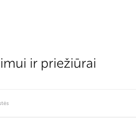
imui ir priežiūrai
stės