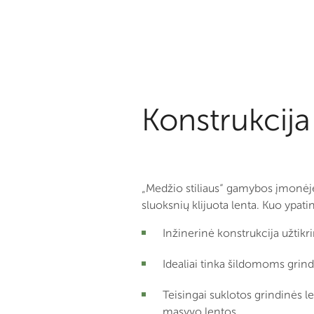
Konstrukcija
„Medžio stiliaus“ gamybos įmonėje
sluoksnių klijuota lenta. Kuo ypat
Inžinerinė konstrukcija užtik
Idealiai tinka šildomoms grin
Teisingai suklotos grindinės l
masyvo lentos.