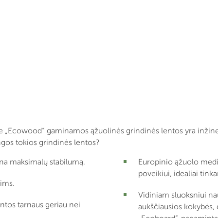
 „Ecowood“ gaminamos ąžuolinės grindinės lentos yra inžinerini
ingos tokios grindinės lentos?
rina maksimalų stabilumą.
Europinio ąžuolo medie
poveikiui, idealiai tink
dims.
Vidiniam sluoksniui na
entos tarnaus geriau nei
aukščiausios kokybės, 