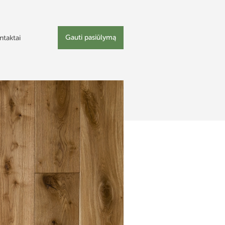
Gauti pasiūlymą
ntaktai