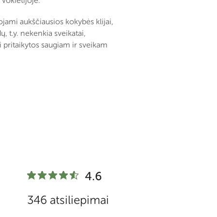
Vokietijoje.
ami aukščiausios kokybės klijai,
, t.y. nekenkia sveikatai,
i pritaikytos saugiam ir sveikam
4.6
346 atsiliepimai