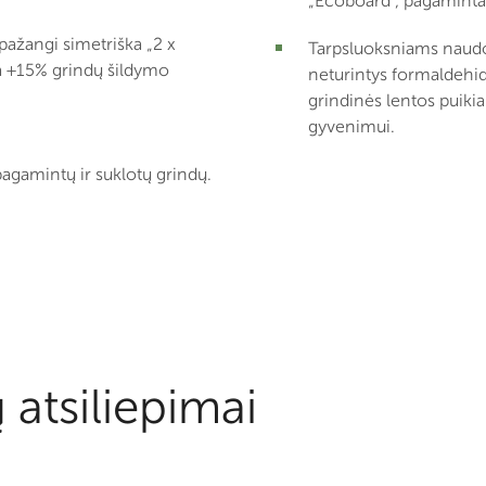
„Ecoboard“, pagaminta 
pažangi simetriška „2 x
Tarpsluoksniams naudoj
na +15% grindų šildymo
neturintys formaldehidų
grindinės lentos puikia
gyvenimui.
agamintų ir suklotų grindų.
 atsiliepimai