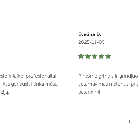
Evelina D.
2025-11-05
 ir laiko, profesionaliai
Pirkome grindis ir grindjuo
i, kas geriausiai tinka mūsų
aptarnavimas malonus, pris
ziją.
patenkinti!
1