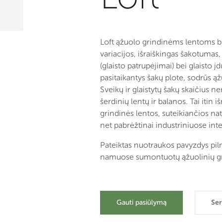
Loft ąžuolo grindinėms lentoms b
variacijos, išraiškingas šakotumas
(glaisto patrupėjimai) bei glaisto į
pasitaikantys šakų plote, sodrūs ą
Sveikų ir glaistytų šakų skaičius ne
šerdinių lentų ir balanos. Tai itin 
grindinės lentos, suteikiančios n
net pabrėžtinai industriniuose int
Pateiktas nuotraukos pavyzdys piln
namuose sumontuotų ąžuolinių gr
Gauti pasiūlymą
Ser