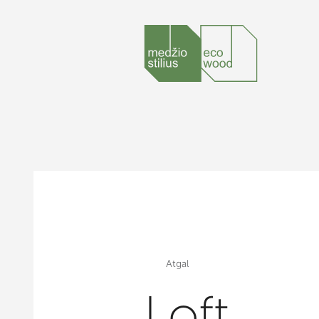
Atgal
Loft