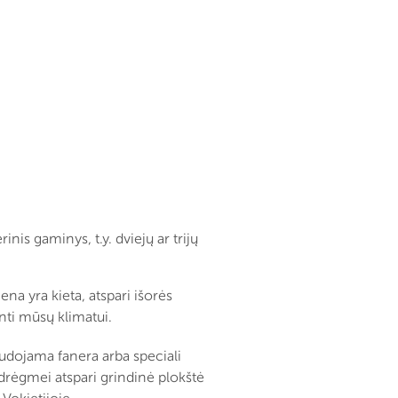
s gaminys, t.y. dviejų ar trijų
na yra kieta, atspari išorės
anti mūsų klimatui.
udojama fanera arba speciali
drėgmei atspari grindinė plokštė