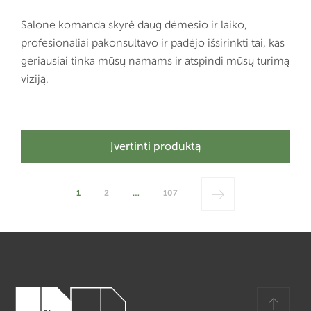
Salone komanda skyrė daug dėmesio ir laiko,
profesionaliai pakonsultavo ir padėjo išsirinkti tai, kas
geriausiai tinka mūsų namams ir atspindi mūsų turimą
viziją.
Įvertinti produktą
1
2
…
107