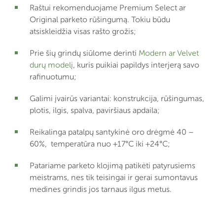
Raštui rekomenduojame Premium Select ar
Original parketo rūšingumą. Tokiu būdu
atsiskleidžia visas rašto grožis;
Prie šių grindų siūlome derinti
Modern ar Velvet
durų modelį
, kuris puikiai papildys interjerą savo
rafinuotumu;
Galimi įvairūs variantai: konstrukcija, rūšingumas,
plotis, ilgis, spalva, paviršiaus apdaila;
Reikalinga patalpų santykinė oro drėgmė 40 –
60%, temperatūra nuo +17°C iki +24°C;
Patariame parketo klojimą patikėti patyrusiems
meistrams, nes tik teisingai ir gerai sumontavus
medines grindis jos tarnaus ilgus metus.