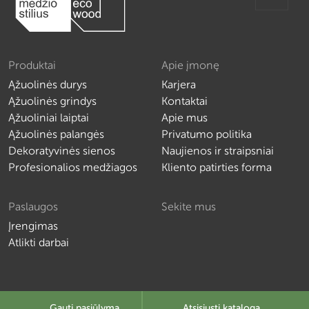
Produktai
Apie įmonę
Ąžuolinės durys
Karjera
Ąžuolinės grindys
Kontaktai
Ąžuoliniai laiptai
Apie mus
Ąžuolinės palangės
Privatumo politika
Dekoratyvinės sienos
Naujienos ir straipsniai
Profesionalios medžiagos
Kliento patirties forma
Paslaugos
Sekite mus
Įrengimas
Atlikti darbai
Gauti pasiūlymą
Atsisiųsti katalogą