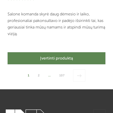
Salone komanda skyrė daug dėmesio ir laiko,
profesionaliai pakonsultavo ir padėjo išsirinkti tai, kas
geriausiai tinka mūsų namams ir atspindi mūsų turimą
viziją.
Įvertinti produktą
1
2
…
107