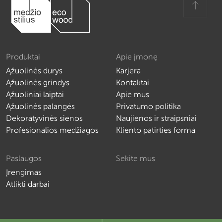
Produktai
Apie įmonę
Ąžuolinės durys
Karjera
Ąžuolinės grindys
Kontaktai
Ąžuoliniai laiptai
Apie mus
Ąžuolinės palangės
Privatumo politika
Dekoratyvinės sienos
Naujienos ir straipsniai
Profesionalios medžiagos
Kliento patirties forma
Paslaugos
Sekite mus
Įrengimas
Atlikti darbai