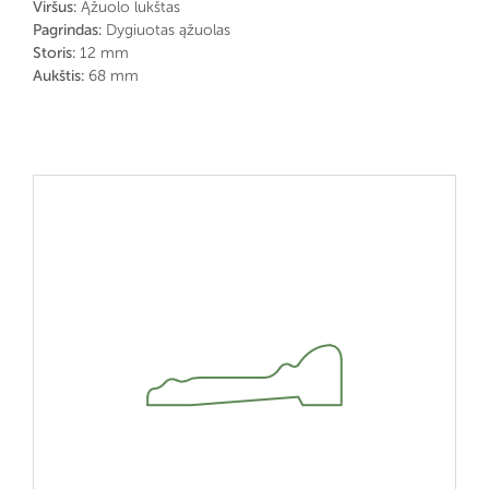
Viršus:
Ąžuolo lukštas
Pagrindas:
Dygiuotas ąžuolas
Storis:
12 mm
Aukštis:
68 mm