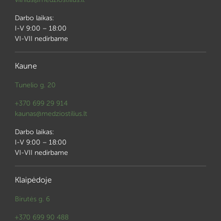
Darbo laikas:
I-V 9:00 – 18:00
VI-VII nedirbame
Kaune
Tunelio g. 20
+370 699 29 914
kaunas@medziostilius.lt
Darbo laikas:
I-V 9:00 – 18:00
VI-VII nedirbame
Klaipėdoje
Birutės g. 6
+370 699 90 488