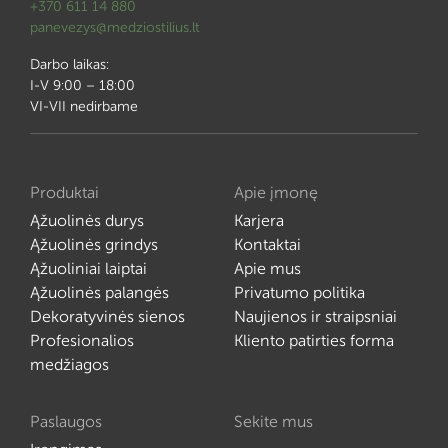
+370 611 14 880
panevezys@medziostilius.lt
Darbo laikas:
I-V 9:00 – 18:00
VI-VII nedirbame
Produktai
Apie įmonę
Ąžuolinės durys
Karjera
Ąžuolinės grindys
Kontaktai
Ąžuoliniai laiptai
Apie mus
Ąžuolinės palangės
Privatumo politika
Dekoratyvinės sienos
Naujienos ir straipsniai
Profesionalios
Kliento patirties forma
medžiagos
Paslaugos
Sekite mus