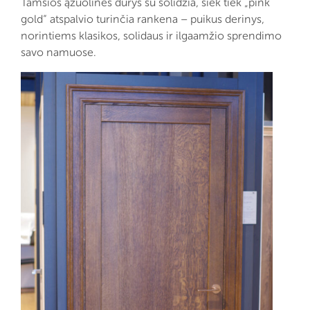
Tamsios ąžuolinės durys su solidžia, šiek tiek „pink
gold“ atspalvio turinčia rankena – puikus derinys,
norintiems klasikos, solidaus ir ilgaamžio sprendimo
savo namuose.