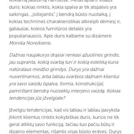
duris: kokias rinktis, kokia spalva ar tik atspalvis yra
saikingas, „įsiliejantis“ į bendrą būsto nuotaiką, į
kokias technines charakteristikas atkreipti dėmesį ir,
galiausiai, kokios furnitūros detalės yra
populiariausios. Apie duris kalbame su dizainere
Monika Noreikiene.
Dažnas naujakurys drąsiai renkasi ąžuolines grindis,
jau supranta, kokią svarbą turi ir kokią estetiką kuria
natūralaus medžio grindys. Durys yra dažnai
nuvertinamos, arba labiau svarbios dažnam klientui
yra savo vaizdu (spalva, forma, konstrukcija),
pamirštant bendrą nuoseklų interjero vaizdą. Kokias
tendencijas jūs įžvelgiate?
Įžvelgiu tendencijas, kad vis labiau ir labiau pavyksta
įtikinti klientus rinktis kokybiškas duris, kurios ne tik
gerai atliktų savo funkciją, tačiau tuo pačiu būtų ir
dizaino elementas, rišantis visas būsto erdves. Durys