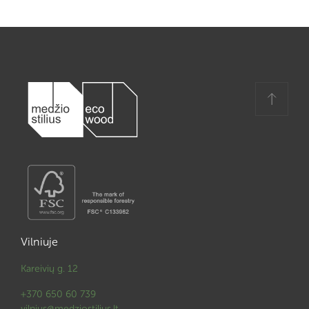
Vilniuje
Kareivių g. 12
+370 650 60 739
vilnius@medziostilius.lt