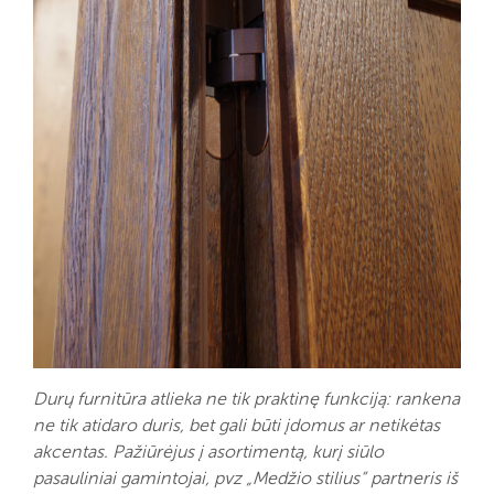
Durų furnitūra atlieka ne tik praktinę funkciją: rankena
ne tik atidaro duris, bet gali būti įdomus ar netikėtas
akcentas. Pažiūrėjus į asortimentą, kurį siūlo
pasauliniai gamintojai, pvz „Medžio stilius“ partneris iš