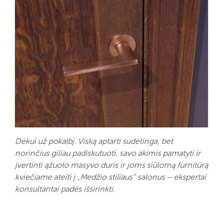
Dėkui už pokalbį. Viską aptarti sudėtinga, bet
norinčius giliau padiskutuoti, savo akimis pamatyti ir
įvertinti ąžuolo masyvo duris ir joms siūlomą furnitūrą
kviečiame ateiti į „Medžio stiliaus“ salonus – ekspertai
konsultantai padės išsirinkti.