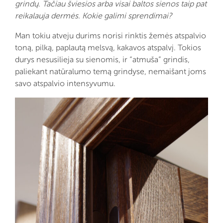
grindų. Tačiau šviesios arba visai baltos sienos taip pat
reikalauja dermės. Kokie galimi sprendimai?
Man tokiu atveju durims norisi rinktis žemės atspalvio
toną, pilką, paplautą melsvą, kakavos atspalvį. Tokios
durys nesusilieja su sienomis, ir “atmuša” grindis,
paliekant natūralumo temą grindyse, nemaišant joms
savo atspalvio intensyvumu.