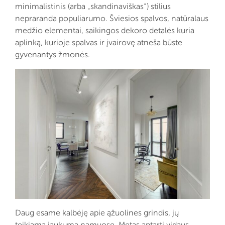
minimalistinis (arba „skandinaviškas“) stilius
nepraranda populiarumo. Šviesios spalvos, natūralaus
medžio elementai, saikingos dekoro detalės kuria
aplinką, kurioje spalvas ir įvairovę atneša būste
gyvenantys žmonės.
Daug esame kalbėję apie ąžuolines grindis, jų
teikiamą jaukumą namuose. Metas aptarti vidaus