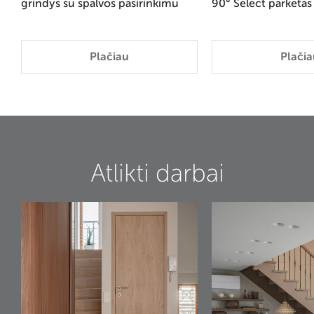
grindys su spalvos pasirinkimu
90° Select parketas
Plačiau
Plačia
Atlikti darbai