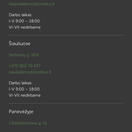
klaipeda@medziostilius.lt
Darbo laikas:
I-V 9:00 – 18:00
VI-VII nedirbame
Šiauliuose
Serbentų g. 90A
+370 650 76 437
siauliai@medziostilius.lt
Darbo laikas:
I-V 9:00 – 18:00
VI-VII nedirbame
Panevėžyje
J.Basanavičiaus g. 11