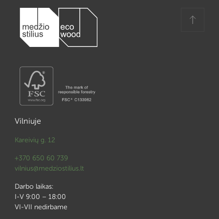
Vilniuje
Kareivių g. 12
+370 650 60 739
vilnius@medziostilius.lt
Darbo laikas:
I-V 9:00 – 18:00
VI-VII nedirbame