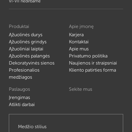
VI-VII nedirbame
Produktai
Apie įmonę
Ąžuolinės durys
Karjera
Ąžuolinės grindys
Kontaktai
Ąžuoliniai laiptai
Apie mus
Ąžuolinės palangės
Privatumo politika
Dekoratyvinės sienos
Naujienos ir straipsniai
Profesionalios
Kliento patirties forma
medžiagos
Paslaugos
Sekite mus
Įrengimas
Atlikti darbai
Medžio stilius