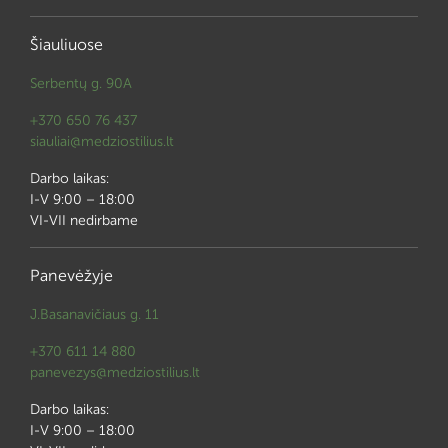
Šiauliuose
Serbentų g. 90A
+370 650 76 437
siauliai@medziostilius.lt
Darbo laikas:
I-V 9:00 – 18:00
VI-VII nedirbame
Panevėžyje
J.Basanavičiaus g. 11
+370 611 14 880
panevezys@medziostilius.lt
Darbo laikas:
I-V 9:00 – 18:00