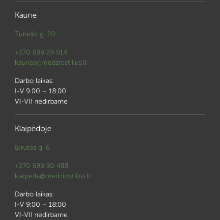
Kaune
Tunelio g. 20
+370 699 29 914
kaunas@medziostilius.lt
Darbo laikas:
I-V 9:00 – 18:00
VI-VII nedirbame
Klaipėdoje
Birutės g. 6
+370 699 90 488
klaipeda@medziostilius.lt
Darbo laikas:
I-V 9:00 – 18:00
VI-VII nedirbame