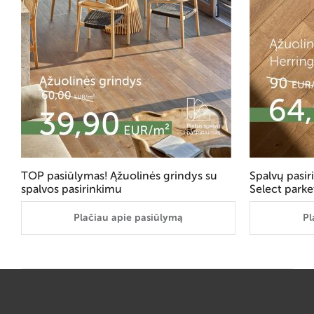
TOP pasiūlymas! Ąžuolinės grindys su
Spalvų pasi
spalvos pasirinkimu
Select parke
Plačiau apie pasiūlymą
Pl