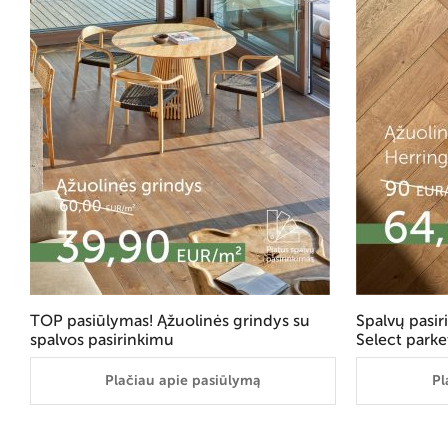
TOP pasiūlymas! Ąžuolinės grindys su
Spalvų pasi
spalvos pasirinkimu
Select parke
Plačiau apie pasiūlymą
Pl