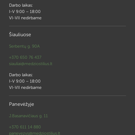
Darbo laikas:
I-V 9:00 – 18:00
VI-VII nedirbame
Šiauliuose
Serbentų g. 90A
+370 650 76 437
siauliai@medziostilius.lt
Darbo laikas:
I-V 9:00 – 18:00
VI-VII nedirbame
Panevėžyje
J.Basanavičiaus g. 11
+370 611 14 880
panevezys@medziostilius.lt