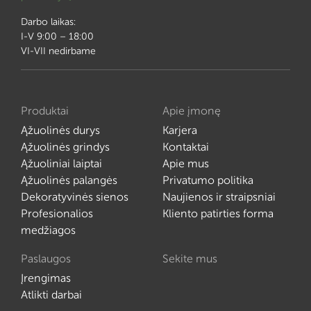
Darbo laikas:
I-V 9:00 – 18:00
VI-VII nedirbame
Produktai
Apie įmonę
Ąžuolinės durys
Karjera
Ąžuolinės grindys
Kontaktai
Ąžuoliniai laiptai
Apie mus
Ąžuolinės palangės
Privatumo politika
Dekoratyvinės sienos
Naujienos ir straipsniai
Profesionalios
Kliento patirties forma
medžiagos
Paslaugos
Sekite mus
Įrengimas
Atlikti darbai