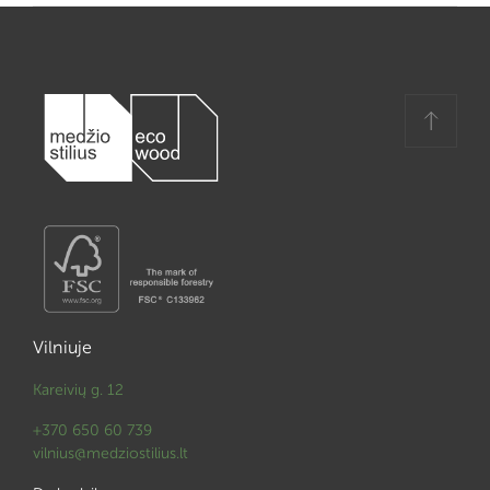
Vilniuje
Kareivių g. 12
+370 650 60 739
vilnius@medziostilius.lt