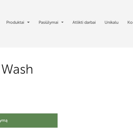
Produktai
Pasiūlymai
Atlikti darbai
Unikalu
Ko
 Wash
lymą