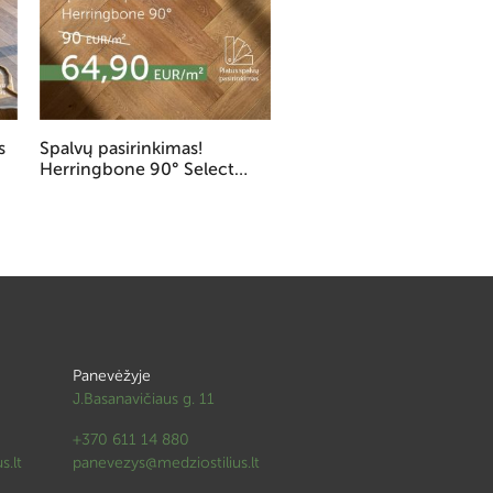
s
Spalvų pasirinkimas!
Individualių matmenų
Herringbone 90° Select
dažytos ąžuolo masyvo
parketas
durys 750 Eur/kompl.
Panevėžyje
J.Basanavičiaus g. 11
+370 611 14 880
s.lt
panevezys@medziostilius.lt