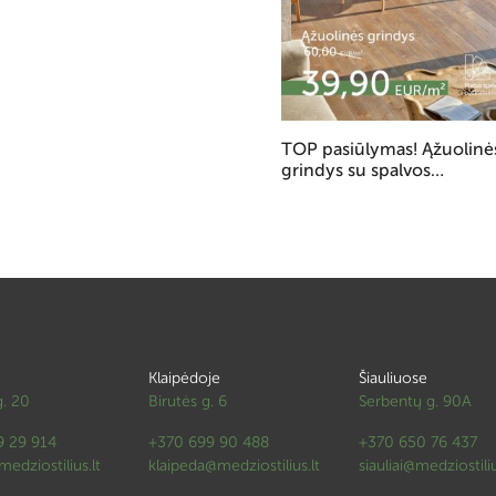
TOP pasiūlymas! Ąžuolinė
grindys su spalvos
pasirinkimu
Klaipėdoje
Šiauliuose
g. 20
Birutės g. 6
Serbentų g. 90A
9 29 914
+370 699 90 488
+370 650 76 437
edziostilius.lt
klaipeda@medziostilius.lt
siauliai@medziostiliu