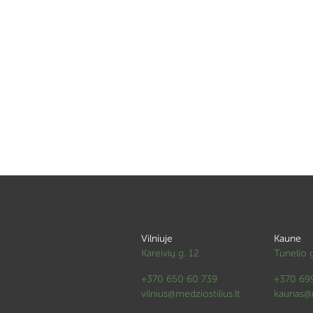
Vilniuje
Kaune
Kareivių g. 12
Tunelio 
+370 650 60 739
+370 69
vilnius@medziostilius.lt
kaunas@m