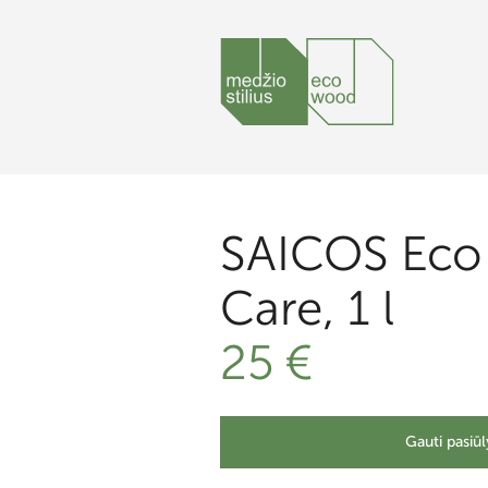
SAICOS Eco
Care, 1 l
25
€
Gauti pasiū