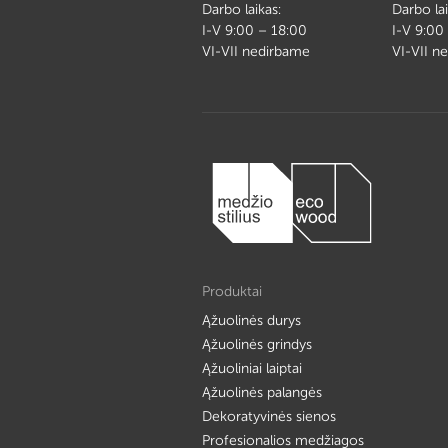
Darbo laikas:
Darbo lai
I-V 9:00 – 18:00
I-V 9:00
VI-VII nedirbame
VI-VII n
Produktai
Ąžuolinės durys
Ąžuolinės grindys
Ąžuoliniai laiptai
Ąžuolinės palangės
Dekoratyvinės sienos
Profesionalios medžiagos