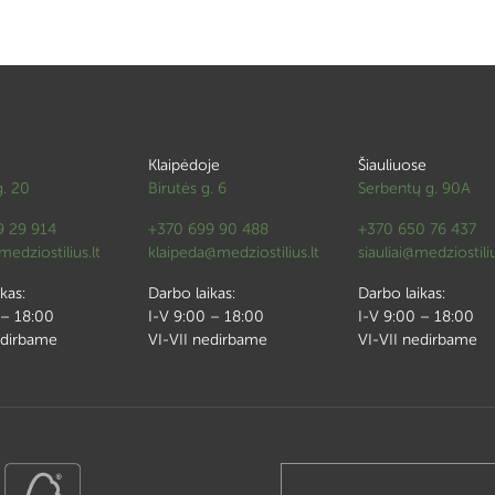
Klaipėdoje
Šiauliuose
g. 20
Birutės g. 6
Serbentų g. 90A
9 29 914
+370 699 90 488
+370 650 76 437
edziostilius.lt
klaipeda@medziostilius.lt
siauliai@medziostiliu
kas:
Darbo laikas:
Darbo laikas:
 – 18:00
I-V 9:00 – 18:00
I-V 9:00 – 18:00
edirbame
VI-VII nedirbame
VI-VII nedirbame