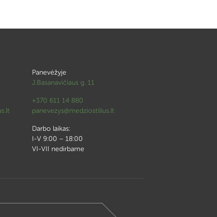
Panevėžyje
J.Basanavičiaus g. 11
+370 611 14 880
s.lt
panevezys@medziostilius.lt
Darbo laikas:
I-V 9:00 – 18:00
VI-VII nedirbame