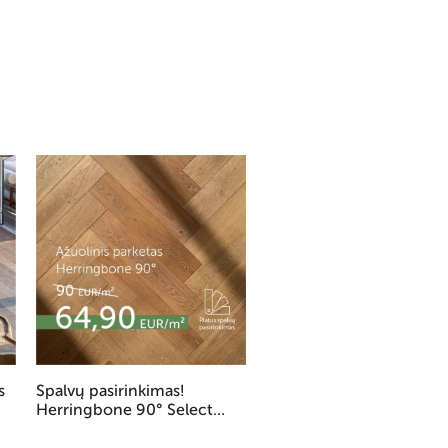
s
Spalvų pasirinkimas!
Individualių matmenų
Herringbone 90° Select
dažytos ąžuolo masyvo
parketas
durys 750 Eur/kompl.