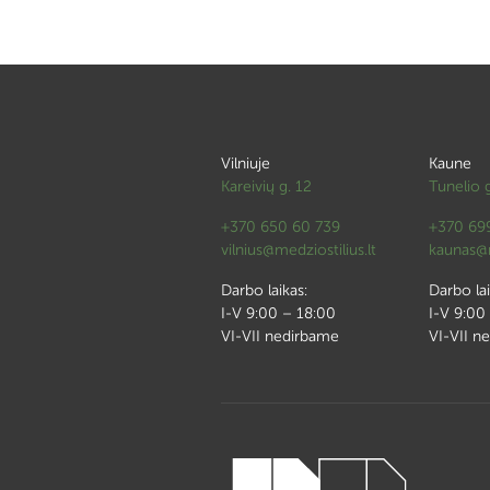
Vilniuje
Kaune
Kareivių g. 12
Tunelio 
+370 650 60 739
+370 69
vilnius@medziostilius.lt
kaunas@m
Darbo laikas:
Darbo lai
I-V 9:00 – 18:00
I-V 9:00
VI-VII nedirbame
VI-VII n