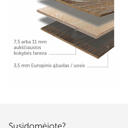
Susidomėjote?