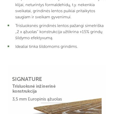
klijai, neturintys formaldehidų, t.y. nekenkia
sveikatai, grindinės lentos puikiai pritaikytos
saugiam ir sveikam gyvenimui.
Trisluoksnės grindinės lentos pažangi simetriška
„2 x ąžuolas“ konstrukcija užtikrina +15% grindų
šildymo efektyvumą.
Idealiai tinka šildomoms grindims.