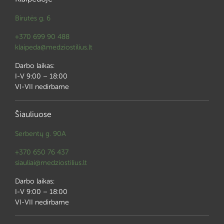
Birutės g. 6
+370 699 90 488
klaipeda@medziostilius.lt
Darbo laikas:
I-V 9:00 – 18:00
VI-VII nedirbame
Šiauliuose
Serbentų g. 90A
+370 650 76 437
siauliai@medziostilius.lt
Darbo laikas:
I-V 9:00 – 18:00
VI-VII nedirbame