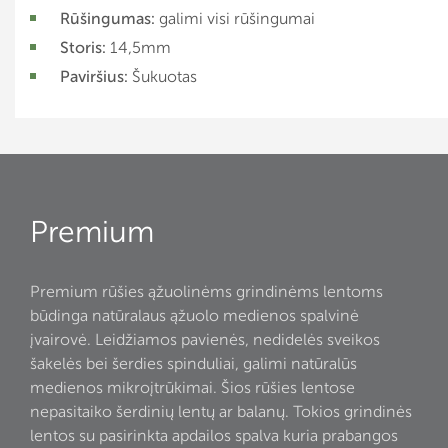
Rūšingumas:
galimi visi rūšingumai
Storis:
14,5mm
Paviršius:
Šukuotas
Premium
Premium rūšies ąžuolinėms grindinėms lentoms
būdinga natūralaus ąžuolo medienos spalvinė
įvairovė. Leidžiamos pavienės, nedidelės sveikos
šakelės bei šerdies spinduliai, galimi natūralūs
medienos mikroįtrūkimai. Šios rūšies lentose
nepasitaiko šerdinių lentų ar balanų. Tokios grindinės
lentos su pasirinkta apdailos spalva kuria prabangos