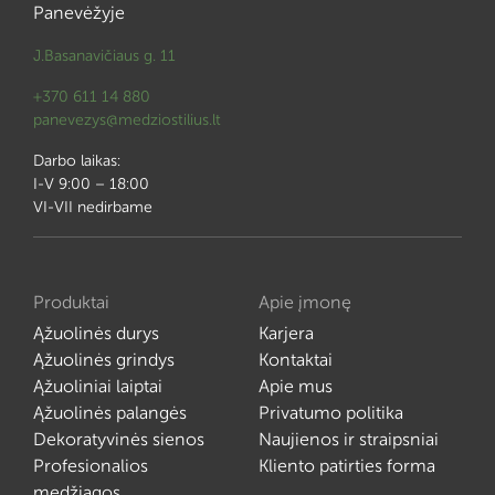
Panevėžyje
J.Basanavičiaus g. 11
+370 611 14 880
panevezys@medziostilius.lt
Darbo laikas:
I-V 9:00 – 18:00
VI-VII nedirbame
Produktai
Apie įmonę
Ąžuolinės durys
Karjera
Ąžuolinės grindys
Kontaktai
Ąžuoliniai laiptai
Apie mus
Ąžuolinės palangės
Privatumo politika
Dekoratyvinės sienos
Naujienos ir straipsniai
Profesionalios
Kliento patirties forma
medžiagos