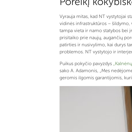
Poreikį kokybiš
Vyrauja mitas, kad NT vystytojai 
vidinės infrastruktūros – šildymo, 
tampa vieta ir namo statybos bei į
prisitaiko prie naujų, augančių por
patirties ir nusivylimo, kai durys
problemos. NT vystytojo ir interj
Puikus pokyčio pavyzdys
„Kalnėnų
sako A. Adamonis, „Mes nedėjome l
geromis ilgomis garantijomis, kur