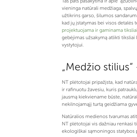
Tas pats pasakytina ir apie ąžuoline
vieninga natūrali medžiaga, spalvų
užtikrins garso, šilumos sandarumą,
kad jų įstatymas bei visos detalės
projektuojama ir gaminama tikslia
gebėjimas užsakymą atlikti tiksliai
vystytojui.
„Medžio stilius“
NT plėtotojai pripažįsta, kad natū
ir rafinuotu žavesiu, kuris patrauk
jausmą kiekviename būste, natūral
nekilnojamąjį turtą geidžiama gy
Natūralios medienos tvarumas at
NT plėtotojai vis dažniau renkasi t
ekologiškai sąmoningos statybos pr