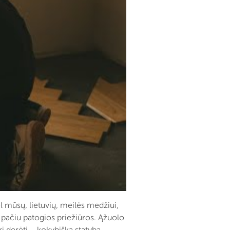
l mūsų, lietuvių, meilės medžiui,
pačiu patogios priežiūros. Ąžuolo
i derėti – kokybiška statyba,