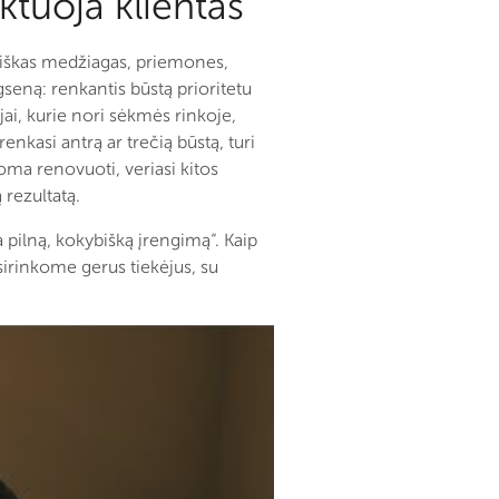
tuoja klientas
ybiškas medžiagas, priemones,
gseną: renkantis būstą prioritetu
ai, kurie nori sėkmės rinkoje,
enkasi antrą ar trečią būstą, turi
oma renovuoti, veriasi kitos
rezultatą.
pilną, kokybišką įrengimą“. Kaip
sirinkome gerus tiekėjus, su