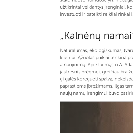
užtikrintai veikiantys įrenginiai, k
investuoti ir pateikti reikliai rinkai
„Kalnėnų namai“
Natūralumas, ekologiškumas, tvaruma
klientai. Ąžuolas puikiai tenkina 
atnaujinimą. Apie tai mąsto A. Adam
jautresnis drėgmei, greičiau braižos
gi galės koreguoti spalvą, nekeis
paprastiems įbrėžimams, ilgas tarn
naujų namų įrengimui buvo pasirink