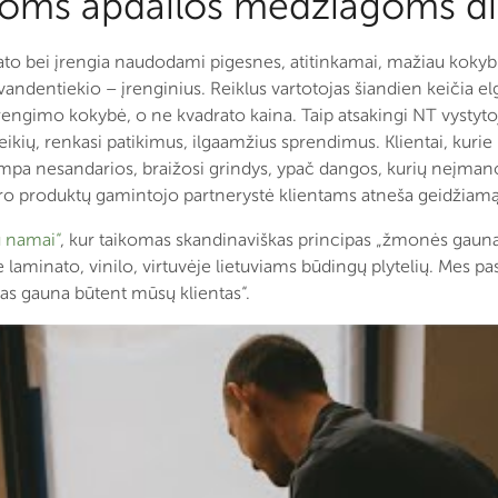
koms apdailos medžiagoms dik
stato bei įrengia naudodami pigesnes, atitinkamai, mažiau kok
vandentiekio – įrenginius. Reiklus vartotojas šiandien keičia el
rengimo kokybė, o ne kvadrato kaina. Taip atsakingi NT vystytoj
eikių, renkasi patikimus, ilgaamžius sprendimus. Klientai, kurie r
 tampa nesandarios, braižosi grindys, ypač dangos, kurių neįman
ero produktų gamintojo partnerystė klientams atneša geidžiamą 
 namai“
, kur taikomas skandinaviškas principas „žmonės gauna 
aminato, vinilo, virtuvėje lietuviams būdingų plytelių. Mes pa
ias gauna būtent mūsų klientas“.