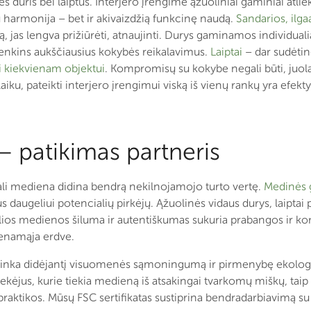
s duris bei laiptus. Interjero įrengime ąžuoliniai gaminiai atliek
 harmonija – bet ir akivaizdžią funkcinę naudą.
Sandarios, ilg
 jas lengva prižiūrėti, atnaujinti. Durys gaminamos individualiai 
 tenkins aukščiausius kokybės reikalavimus.
Laiptai
– dar sudėtin
i kiekvienam objektui
. Kompromisų su kokybe negali būti, juola
 laiku, pateikti interjero įrengimui viską iš vienų rankų yra e
 – patikimas partneris
rali mediena didina bendrą nekilnojamojo turto vertę.
Medinės 
lus daugeliui potencialių pirkėjų. Ąžuolinės vidaus durys, laipta
ios medienos šiluma ir autentiškumas sukuria prabangos ir ko
venamąja erdve.
itinka didėjantį visuomenės sąmoningumą ir pirmenybę ekol
iekėjus, kurie tiekia medieną iš atsakingai tvarkomų miškų, taip
aktikos. Mūsų FSC sertifikatas sustiprina bendradarbiavimą su 