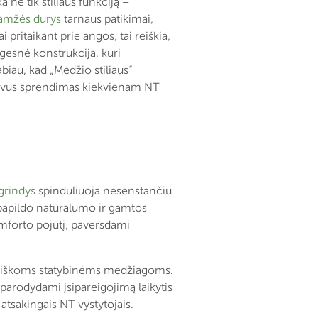
a ne tik stiliaus funkciją –
aamžės durys
tarnaus patikimai,
pritaikant prie angos, tai reiškia,
gesnė konstrukcija, kuri
biau, kad „Medžio stiliaus“
fektyvus sprendimas kiekvienam NT
grindys
spinduliuoja nesenstančiu
i papildo natūralumo ir gamtos
mforto pojūtį, paversdami
ogiškoms statybinėms medžiagoms.
 parodydami įsipareigojimą laikytis
atsakingais NT vystytojais.