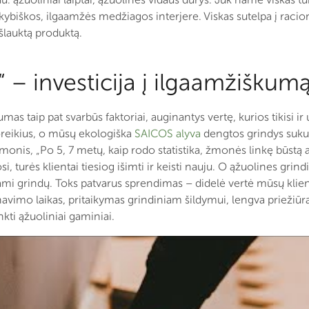
okybiškos, ilgaamžės medžiagos interjere. Viskas sutelpa į raciona
 išlauktą produktą.
 – investicija į ilgaamžiškum
s taip pat svarbūs faktoriai, auginantys vertę, kurios tikisi ir 
poreikius, o mūsų ekologiška
SAICOS alyva
dengtos grindys sukur
onis, „Po 5, 7 metų, kaip rodo statistika, žmonės linkę būstą at
i, turės klientai tiesiog išimti ir keisti nauju. O ąžuolines grin
dami grindų. Toks patvarus sprendimas – didelė vertė mūsų kli
avimo laikas, pritaikymas grindiniam šildymui, lengva priežiūra
ti ąžuoliniai gaminiai.