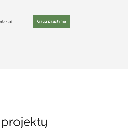
Gauti pasiūlymą
ntaktai
 projektų