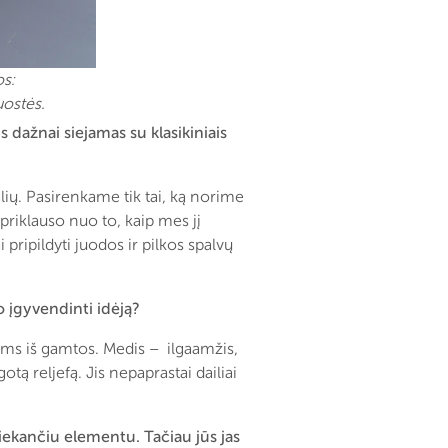
os:
uostės.
s dažnai siejamas su klasikiniais
lių. Pasirenkame tik tai, ką norime
priklauso nuo to, kaip mes jį
pripildyti juodos ir pilkos spalvų
o įgyvendinti idėją?
ms iš gamtos. Medis – ilgaamžis,
ą reljefą. Jis nepaprastai dailiai
liekančiu elementu. Tačiau jūs jas