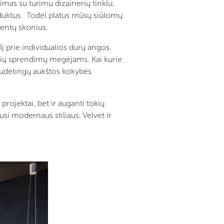
mas su turimu dizainerių tinklu,
roduktus. Todėl platus mūsų siūlomų
ientų skonius.
į prie individualios durų angos.
ąsių sprendimų megėjams. Kai kurie
 sudėtingų aukštos kokybės
projektai, bet ir auganti tokių
usi modernaus stiliaus, Velvet ir