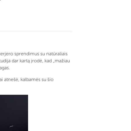
erjero sprendimus su natūraliais
tudija dar kartą įrodė, kad „mažiau
agas.
tai atnešė, kalbamės su šio