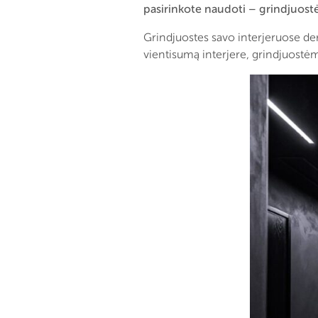
pasirinkote naudoti – grindjuos
Grindjuostes savo interjeruose de
vientisumą interjere, grindjuostė