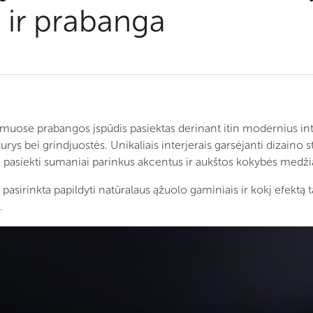
 ir prabanga
uose prabangos įspūdis pasiektas derinant itin modernius int
rys bei grindjuostės. Unikaliais interjerais garsėjanti dizaino s
tai pasiekti sumaniai parinkus akcentus ir aukštos kokybės medži
ą pasirinkta papildyti natūralaus ąžuolo gaminiais ir kokį efektą 
.