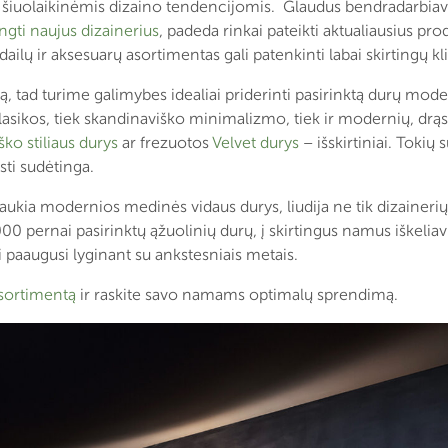
u šiuolaikinėmis dizaino tendencijomis. Glaudus bendradarbiavi
ngti naujus dizainerius
, padeda rinkai pateikti aktualiausius p
ailų ir aksesuarų asortimentas gali patenkinti labai skirtingų kl
tad turime galimybes idealiai priderinti pasirinktą durų model
klasikos, tiek skandinaviško minimalizmo, tiek ir modernių, dr
ko stiliaus durys
ar frezuotos
Velvet durys
– išskirtiniai. Tokių
ti sudėtinga.
traukia modernios medinės vidaus durys, liudija ne tik dizainerių 
00 pernai pasirinktų ąžuolinių durų, į skirtingus namus iškeliav
 paaugusi lyginant su ankstesniais metais.
sortimentą
ir raskite savo namams optimalų sprendimą.