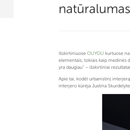
natūralumas
Išskirtiniuose
OUYOU
kurtuose nam
elementais, tokiais kaip medinės du
yra daugiau“ – išskirtiniai rezulta
Apie tai, kodėl urbanistinį interjer
interjero kūrėja Justina Skurdelyte