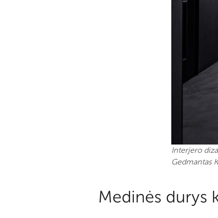
Interjero diz
Gedmantas Kr
Medinės durys k