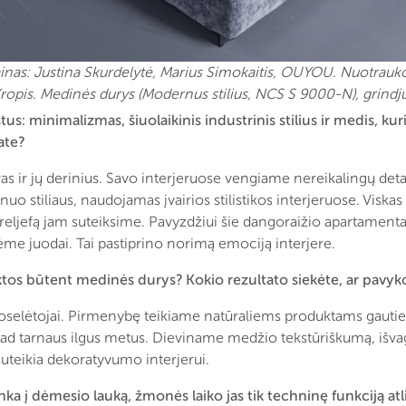
ainas: Justina Skurdelytė, Marius Simokaitis, OUYOU. Nuotrauk
opis. Medinės durys (Modernus stilius, NCS S 9000-N), grindj
: minimalizmas, šiuolaikinis industrinis stilius ir medis, kuri
ate?
vas ir jų derinius. Savo interjeruose vengiame nereikalingų deta
o stiliaus, naudojamas įvairios stilistikos interjeruose. Viskas 
eljefą jam suteiksime. Pavyzdžiui šie dangoraižio apartamentai 
žėme juodai. Tai pastiprino norimą emociją interjere.
nktos būtent medinės durys? Kokio rezultato siekėte, ar pavyk
elėtojai. Pirmenybę teikiame natūraliems produktams gautie
kad tarnaus ilgus metus. Dieviname medžio tekstūriškumą, išvagot
suteikia dekoratyvumo interjerui.
nka į dėmesio lauką, žmonės laiko jas tik techninę funkciją at