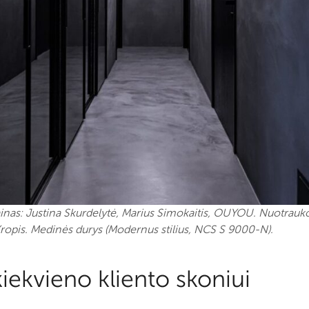
ainas: Justina Skurdelytė, Marius Simokaitis, OUYOU. Nuotrauk
opis. Medinės durys (Modernus stilius, NCS S 9000-N).
iekvieno kliento skoniui