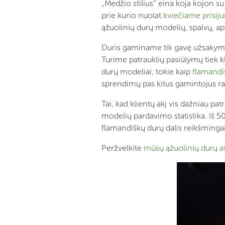
„Medžio stilius“ eina koja kojon s
prie kurio nuolat
kviečiame prisiju
ąžuolinių durų modelių, spalvų, apd
Duris gaminame tik gavę užsakymą, 
Turime patrauklių pasiūlymų tiek 
durų modeliai, tokie kaip
flamandiš
sprendimų pas kitus gamintojus ras
Tai, kad klientų akį vis dažniau pa
modelių pardavimo statistika. Iš 50
flamandiškų durų dalis reikšmingai
Peržvelkite
mūsų ąžuolinių durų a