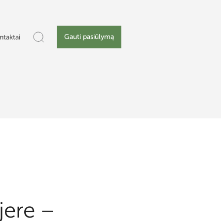
Gauti pasiūlymą
ntaktai
jere –