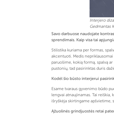
Interjero diz
Gedmantas Kr
Savo darbuose naudojate kontrastus
sprendimais. Kaip visa tai apjungi
Stilistika kuriama per formas, spal
akcentuoti. Medis nepriklausomai nu
paruošime, kokią formą, spalvą ar r
pustonių, tad pasirinktas duris da
K
odėl šio būsto interjerui pasiri
Esame tvaraus gyvenimo būdo puos
lengvai atnaujinamas. Tai reiškia, 
išryškėja skirtingame apšvietime, 
Ąžuolinės grindjuostės retai pate