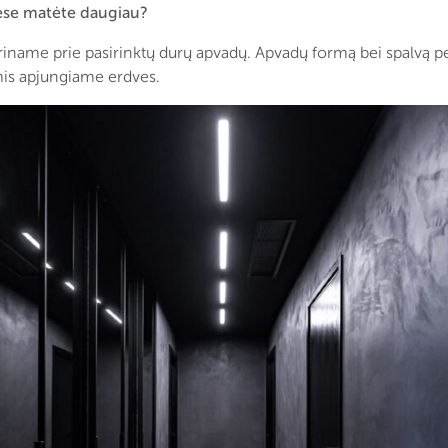
tėse matėte daugiau?
riname prie pasirinktų durų apvadų. Apvadų formą bei spalvą 
mis apjungiame erdves.