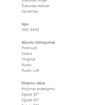
Šukuotas išilgai
Šukuotas skersai
Sendintas
Ilgis
500-2400
Ąžuolo rūšingumas
Premium
Select
Original
Rustic
Rustic Loft
Klojimo raštai
Klojimas prabėgimu
Eglutė 30°
Eglutė 45°