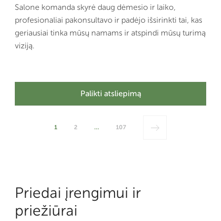
Salone komanda skyrė daug dėmesio ir laiko,
profesionaliai pakonsultavo ir padėjo išsirinkti tai, kas
geriausiai tinka mūsų namams ir atspindi mūsų turimą
viziją.
Palikti atsliepimą
1
2
…
107
Priedai įrengimui ir
priežiūrai