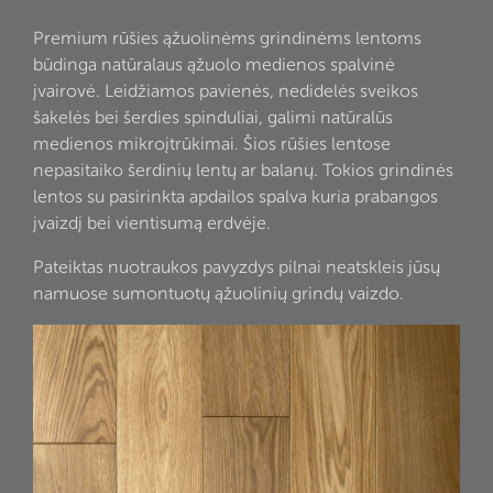
Premium rūšies ąžuolinėms grindinėms lentoms
būdinga natūralaus ąžuolo medienos spalvinė
įvairovė. Leidžiamos pavienės, nedidelės sveikos
šakelės bei šerdies spinduliai, galimi natūralūs
medienos mikroįtrūkimai. Šios rūšies lentose
nepasitaiko šerdinių lentų ar balanų. Tokios grindinės
lentos su pasirinkta apdailos spalva kuria prabangos
įvaizdį bei vientisumą erdvėje.
Pateiktas nuotraukos pavyzdys pilnai neatskleis jūsų
namuose sumontuotų ąžuolinių grindų vaizdo.