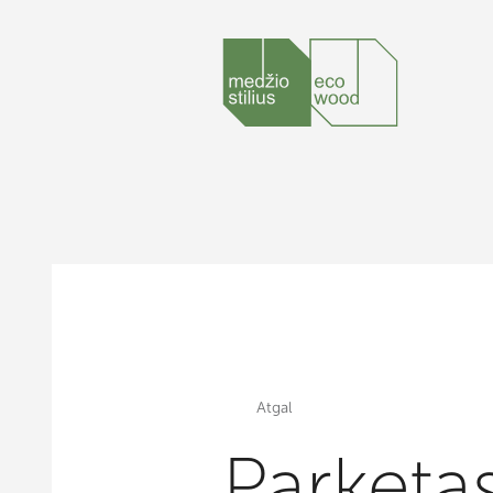
Atgal
Parketas