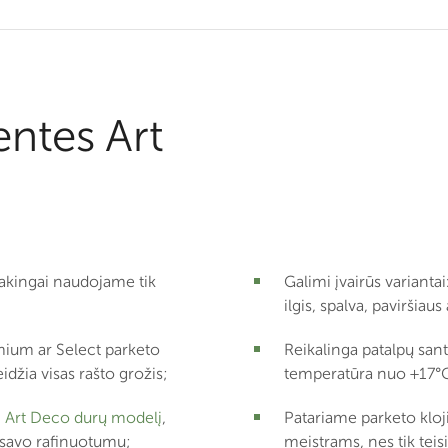
entes Art
akingai naudojame tik
Galimi įvairūs variantai
ilgis, spalva, paviršiaus
um ar Select parketo
Reikalinga patalpų sa
idžia visas rašto grožis;
temperatūra nuo +17°C
i
Art Deco durų modelį
,
Patariame parketo kloj
ą savo rafinuotumu;
meistrams, nes tik tei