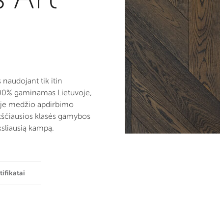
naudojant tik itin
100% gaminamas Lietuvoje,
oje medžio apdirbimo
kščiausios klasės gamybos
iksliausią kampą.
tifikatai