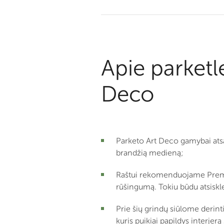
Apie parketl
Deco
Parketo Art Deco gamybai ats
brandžią medieną;
Raštui rekomenduojame Premi
rūšingumą. Tokiu būdu atsiskle
Prie šių grindų siūlome derint
kuris puikiai papildys interjer