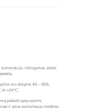
: konstrukcija, rūšingumas, plotis,
 apdaila;
ntykinė oro drėgmė 40 – 60%,
 iki +24°C;
imą patikėti patyrusiems
singai ir gerai sumontavus medines