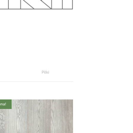
Pilki
ena!