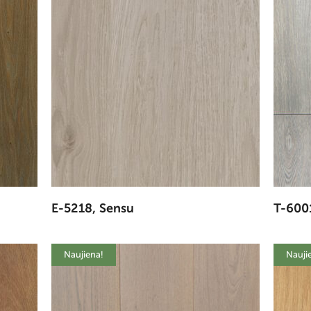
E-5218, Sensu
T-600
Naujiena!
Nauji