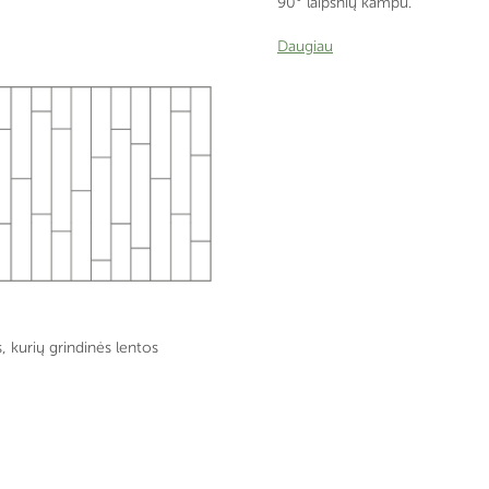
90° laipsnių kampu.
Daugiau
 kurių grindinės lentos