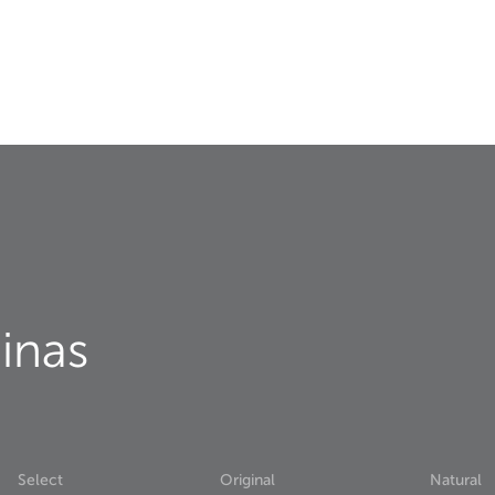
inas
Select
Original
Natural