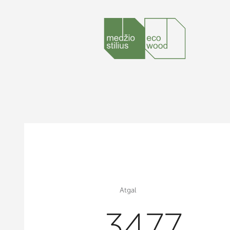
Atgal
3477,