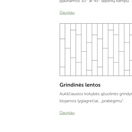
pjaunamos 30° ar 45° laipsnių kampu.
Daugiau
Grindinės lentos
Aukščiausios kokybės ąžuolinės grindys,
klojamos lygiagrečiai, „prabėgimu“.
Daugiau