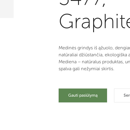
Graphit
Medinės grindys iš ąžuolo, dengia
natūraliai džiūstančia, ekologiška a
Mediena – natūralus produktas, un
spalva gali nežymiai skirtis.
Gauti pasiūlymą
Ser