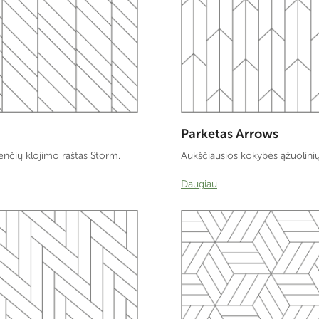
Parketas Arrows
Aukščiausios kokybės ąžuolinių
enčių klojimo raštas Storm.
Daugiau