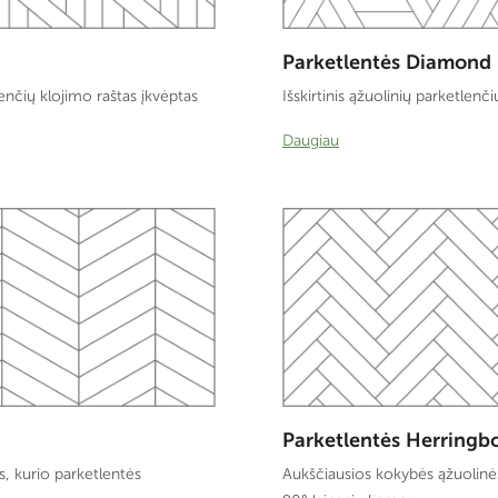
Parketlentės Diamond
enčių klojimo raštas įkvėptas
Išskirtinis ąžuolinių parketlenč
Daugiau
Parketlentės Herringb
s, kurio parketlentės
Aukščiausios kokybės ąžuolin