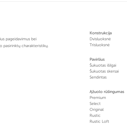
Konstrukcija
ius pageidavimus bei
Dvisluoksnė
Trisluoksnė
 pasirinktų charakteristikų.
Paviršius
Šukuotas išilgai
Šukuotas skersai
Sendintas
Ąžuolo rūšingumas
Premium
Select
Original
Rustic
Rustic Loft