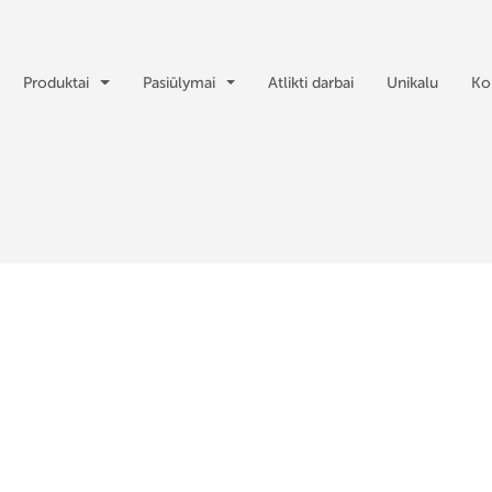
Produktai
Pasiūlymai
Atlikti darbai
Unikalu
Ko