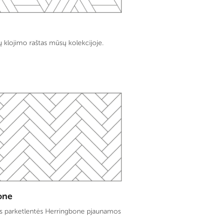
ių klojimo raštas mūsų kolekcijoje.
one
ės parketlentės Herringbone pjaunamos