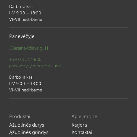
Darbo laikas:
I-V 9:00 – 18:00
VI-VII nedirbame
Panevėžyje
J.Basanavičiaus g. 11
+370 611 14 880
panevezys@medziostilius.lt
Darbo laikas:
I-V 9:00 – 18:00
VI-VII nedirbame
Produktai
Apie įmonę
Ąžuolinės durys
Karjera
Ąžuolinės grindys
Kontaktai