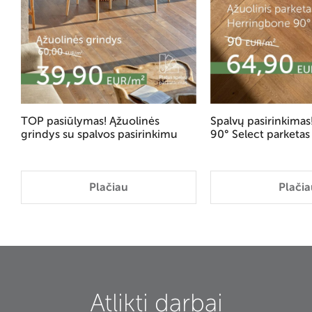
TOP pasiūlymas! Ąžuolinės
Spalvų pasirinkima
grindys su spalvos pasirinkimu
90° Select parketas
Plačiau
Plačia
Atlikti darbai