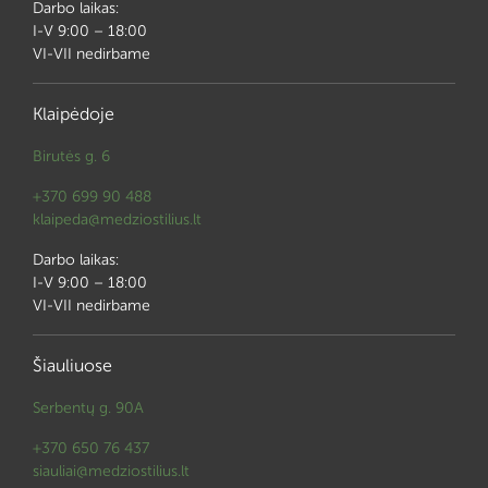
Darbo laikas:
I-V 9:00 – 18:00
VI-VII nedirbame
Klaipėdoje
Birutės g. 6
+370 699 90 488
klaipeda@medziostilius.lt
Darbo laikas:
I-V 9:00 – 18:00
VI-VII nedirbame
Šiauliuose
Serbentų g. 90A
+370 650 76 437
siauliai@medziostilius.lt