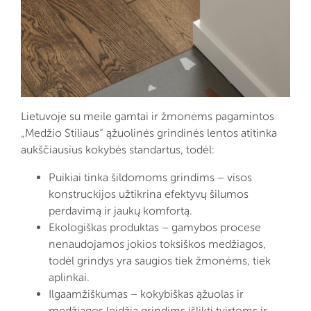
Lietuvoje su meile gamtai ir žmonėms pagamintos
„Medžio Stiliaus“ ąžuolinės grindinės lentos atitinka
aukščiausius kokybės standartus, todėl:
Puikiai tinka šildomoms grindims – visos
konstruckijos užtikrina efektyvų šilumos
perdavimą ir jaukų komfortą.
Ekologiškas produktas – gamybos procese
nenaudojamos jokios toksiškos medžiagos,
todėl grindys yra saugios tiek žmonėms, tiek
aplinkai.
Ilgaamžiškumas – kokybiškas ąžuolas ir
medžiagos leidžia grindims išlikti tvirtoms ir