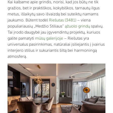
Kai kalbame apie grindis, norisi, kad jos būtų ne tik
gražios, bet ir praktiškos, kokybiškos, tarnautų ilgus
metus, išlaikytų savo išvaizdą bei suteiktų namams
jaukumo. Būtent todėl
Riešutas (3481)
– viena
populiariausių „Medžio Stiliaus“
ąžuolo grindų
spalvų.
Tai įrodo daugybė jau įgyvendintų projektų, kuriuos
galite pamatyti
mūsų galerijoje
– Riešutas yra
universalus pasirinkimas, natūraliai įsiliejantis į įvairius
interjero stilius ir sukuriantis šiltą bei harmoningą
atmosferą.