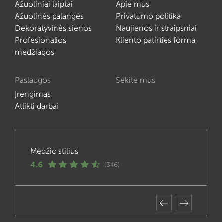
Ąžuoliniai laiptai
Apie mus
Ąžuolinės palangės
Privatumo politika
Dekoratyvinės sienos
Naujienos ir straipsniai
Profesionalios
Kliento patirties forma
medžiagos
Paslaugos
Sekite mus
Įrengimas
Atlikti darbai
Medžio stilius
4.6
(346)