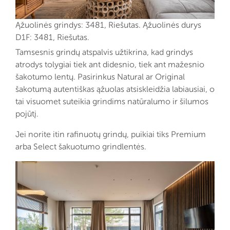
Ąžuolinės grindys: 3481, Riešutas. Ąžuolinės durys
D1F: 3481, Riešutas.
Tamsesnis grindų atspalvis užtikrina, kad grindys
atrodys tolygiai tiek ant didesnio, tiek ant mažesnio
šakotumo lentų. Pasirinkus Natural ar Original
šakotumą autentiškas ąžuolas atsiskleidžia labiausiai, o
tai visuomet suteikia grindims natūralumo ir šilumos
pojūtį.
Jei norite itin rafinuotų grindų, puikiai tiks Premium
arba Select šakuotumo grindlentės.