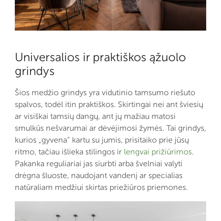
Universalios ir praktiškos ąžuolo
grindys
Šios medžio grindys yra vidutinio tamsumo riešuto
spalvos, todėl itin praktiškos. Skirtingai nei ant šviesių
ar visiškai tamsių dangų, ant jų mažiau matosi
smulkūs nešvarumai ar dėvėjimosi žymės. Tai grindys,
kurios „gyvena“ kartu su jumis, prisitaiko prie jūsų
ritmo, tačiau išlieka stilingos ir
lengvai prižiūrimos
.
Pakanka reguliariai jas siurbti arba švelniai valyti
drėgna šluoste, naudojant vandenį ar specialias
natūraliam medžiui skirtas priežiūros priemones.