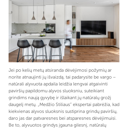
Jei po kelių metų atsiranda dėvėjimosi požymių ar
norite atnaujinti jų išvaizdą, tai padarysite be vargo –
natūrali alyvuota apdaila leidžia lengvai atgaivinti
paviršių papildomu alyvos sluoksniu, suteikiant
grindims naują gyvybę ir išlaikant jų natūralų grožį
daugelį metų. „Medžio Stiliaus“ ekspertai pabrėžia, kad
kiekvienas alyvos sluoksnis sustiprina grindų paviršių,
daro jas dar patvaresnes bei atsparesnes dėvėjimuisi.
Be to, alyvuotos grindys įgauna gilesnį, natūralų