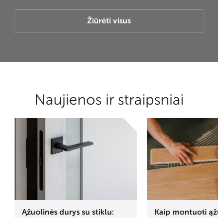
Žiūrėti visus
Naujienos ir straipsniai
Ąžuolinės durys su stiklu:
Kaip montuoti ąž