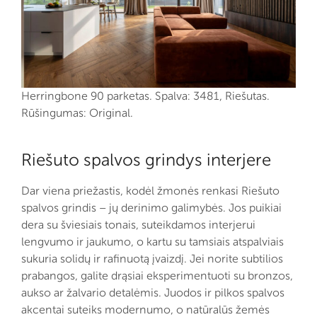
Herringbone 90 parketas. Spalva: 3481, Riešutas.
Rūšingumas: Original.
Riešuto spalvos grindys interjere
Dar viena priežastis, kodėl žmonės renkasi Riešuto
spalvos grindis – jų derinimo galimybės. Jos puikiai
dera su šviesiais tonais, suteikdamos interjerui
lengvumo ir jaukumo, o kartu su tamsiais atspalviais
sukuria solidų ir rafinuotą įvaizdį. Jei norite subtilios
prabangos, galite drąsiai eksperimentuoti su bronzos,
aukso ar žalvario detalėmis. Juodos ir pilkos spalvos
akcentai suteiks modernumo, o natūralūs žemės