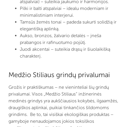
atspalviai) – suteikia jaukumo ir harmonijos.
Pilki ir balti atspalviai – idealu moderniam ir
minimalistiniam interjerui.
Tamsūs žemės tonai – padeda sukurti solidžią ir
elegantišką aplinką.
Aukso, bronzos, žalvario detalės – įneša
prabangos ir rafinuotumo pojūtį.
Juodi akcentai – suteikia drąsų ir šiuolaikišką
charakterį.
Medžio Stiliaus grindų privalumai
Grožis ir praktiškumas – ne vieninteliai šių grindų
privalumai. Visos „Medžio Stiliaus“ inžinerinės
medinės grindys yra aukščiausios kokybės, ilgaamžės,
draugiškos aplinkai, puikiai tinkančios šildomoms
grindims. Be to, tai visiškai ekologiškas produktas –
gamyboje nenaudojamos jokios toksiškos