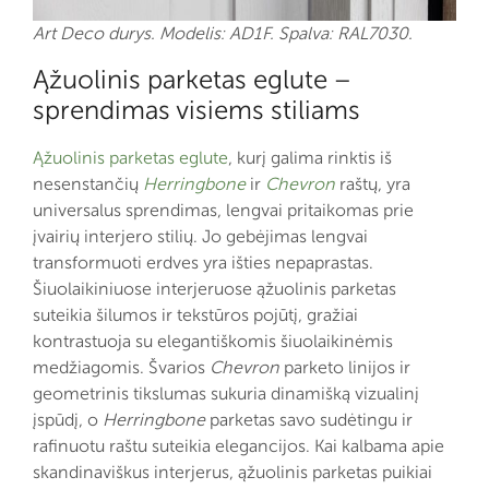
Art Deco durys. Modelis: AD1F. Spalva: RAL7030.
Ąžuolinis parketas eglute –
sprendimas visiems stiliams
Ąžuolinis parketas eglute
, kurį galima rinktis iš
nesenstančių
Herringbone
ir
Chevron
raštų, yra
universalus sprendimas, lengvai pritaikomas prie
įvairių interjero stilių. Jo gebėjimas lengvai
transformuoti erdves yra išties nepaprastas.
Šiuolaikiniuose interjeruose ąžuolinis parketas
suteikia šilumos ir tekstūros pojūtį, gražiai
kontrastuoja su elegantiškomis šiuolaikinėmis
medžiagomis. Švarios
Chevron
parketo linijos ir
geometrinis tikslumas sukuria dinamišką vizualinį
įspūdį, o
Herringbone
parketas savo sudėtingu ir
rafinuotu raštu suteikia elegancijos. Kai kalbama apie
skandinaviškus interjerus, ąžuolinis parketas puikiai