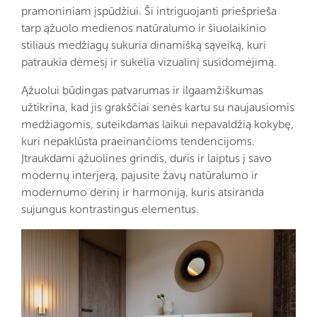
pramoniniam įspūdžiui. Ši intriguojanti priešprieša
tarp ąžuolo medienos natūralumo ir šiuolaikinio
stiliaus medžiagų sukuria dinamišką sąveiką, kuri
patraukia dėmesį ir sukelia vizualinį susidomėjimą.
Ąžuolui būdingas patvarumas ir ilgaamžiškumas
užtikrina, kad jis grakščiai senės kartu su naujausiomis
medžiagomis, suteikdamas laikui nepavaldžią kokybę,
kuri nepaklūsta praeinančioms tendencijoms.
Įtraukdami ąžuolines grindis, duris ir laiptus į savo
modernų interjerą, pajusite žavų natūralumo ir
modernumo derinį ir harmoniją, kuris atsiranda
sujungus kontrastingus elementus.