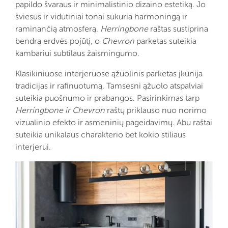
papildo švaraus ir minimalistinio dizaino estetiką. Jo
šviesūs ir vidutiniai tonai sukuria harmoningą ir
raminančią atmosferą.
Herringbone
raštas sustiprina
bendrą erdvės pojūtį, o
Chevron
parketas suteikia
kambariui subtilaus žaismingumo.
Klasikiniuose interjeruose ąžuolinis parketas įkūnija
tradicijas ir rafinuotumą. Tamsesni ąžuolo atspalviai
suteikia puošnumo ir prabangos. Pasirinkimas tarp
Herringbone ir Chevron
raštų priklauso nuo norimo
vizualinio efekto ir asmeninių pageidavimų. Abu raštai
suteikia unikalaus charakterio bet kokio stiliaus
interjerui.