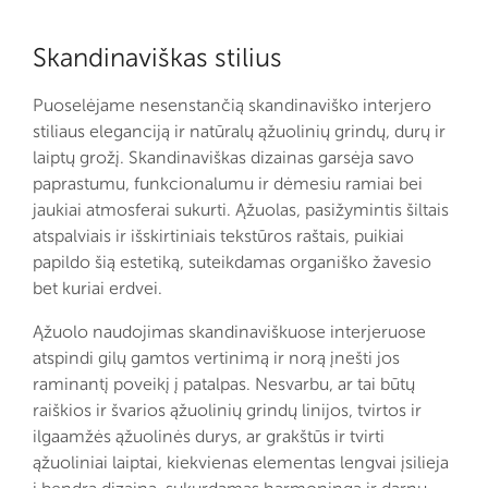
Skandinaviškas stilius
Puoselėjame nesenstančią skandinaviško interjero
stiliaus eleganciją ir natūralų ąžuolinių grindų, durų ir
laiptų grožį. Skandinaviškas dizainas garsėja savo
paprastumu, funkcionalumu ir dėmesiu ramiai bei
jaukiai atmosferai sukurti. Ąžuolas, pasižymintis šiltais
atspalviais ir išskirtiniais tekstūros raštais, puikiai
papildo šią estetiką, suteikdamas organiško žavesio
bet kuriai erdvei.
Ąžuolo naudojimas skandinaviškuose interjeruose
atspindi gilų gamtos vertinimą ir norą įnešti jos
raminantį poveikį į patalpas. Nesvarbu, ar tai būtų
raiškios ir švarios ąžuolinių grindų linijos, tvirtos ir
ilgaamžės ąžuolinės durys, ar grakštūs ir tvirti
ąžuoliniai laiptai, kiekvienas elementas lengvai įsilieja