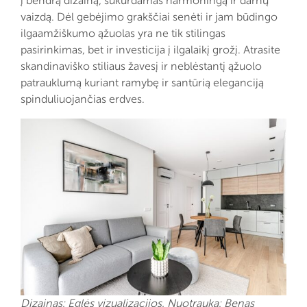
į bendrą dizainą, sukurdamas harmoningą ir darnų
vaizdą. Dėl gebėjimo grakščiai senėti ir jam būdingo
ilgaamžiškumo ąžuolas yra ne tik stilingas
pasirinkimas, bet ir investicija į ilgalaikį grožį. Atrasite
skandinaviško stiliaus žavesį ir neblėstantį ąžuolo
patrauklumą kuriant ramybę ir santūrią eleganciją
spinduliuojančias erdves.
Dizainas: Eglės vizualizacijos. Nuotrauka: Benas