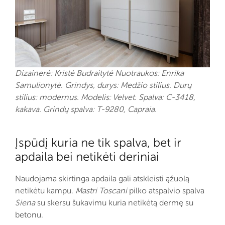
Dizainerė: Kristė Budraitytė Nuotraukos: Enrika
Samulionytė. Grindys, durys: Medžio stilius. Durų
stilius: modernus. Modelis: Velvet. Spalva: C-3418,
kakava. Grindų spalva: T-9280, Capraia.
Įspūdį kuria ne tik spalva, bet ir
apdaila bei netikėti deriniai
Naudojama skirtinga apdaila gali atskleisti ąžuolą
netikėtu kampu.
Mastri Toscani
pilko atspalvio spalva
Siena
su skersu šukavimu kuria netikėtą dermę su
betonu.