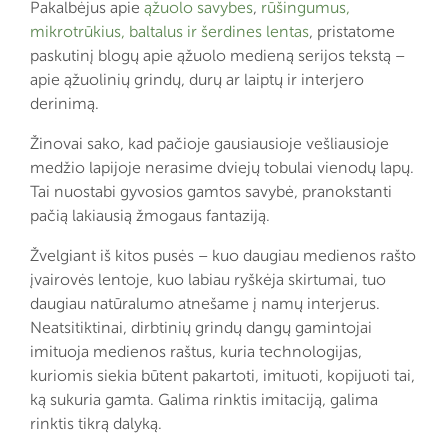
Pakalbėjus apie
ąžuolo savybes
,
rūšingumus,
mikrotrūkius, baltalus ir šerdines lentas
, pristatome
paskutinį blogų apie ąžuolo medieną serijos tekstą –
apie ąžuolinių grindų, durų ar laiptų ir interjero
derinimą.
Žinovai sako, kad pačioje gausiausioje vešliausioje
medžio lapijoje nerasime dviejų tobulai vienodų lapų.
Tai nuostabi gyvosios gamtos savybė, pranokstanti
pačią lakiausią žmogaus fantaziją.
Žvelgiant iš kitos pusės – kuo daugiau medienos rašto
įvairovės lentoje, kuo labiau ryškėja skirtumai, tuo
daugiau natūralumo atnešame į namų interjerus.
Neatsitiktinai, dirbtinių grindų dangų gamintojai
imituoja medienos raštus, kuria technologijas,
kuriomis siekia būtent pakartoti, imituoti, kopijuoti tai,
ką sukuria gamta. Galima rinktis imitaciją, galima
rinktis tikrą dalyką.