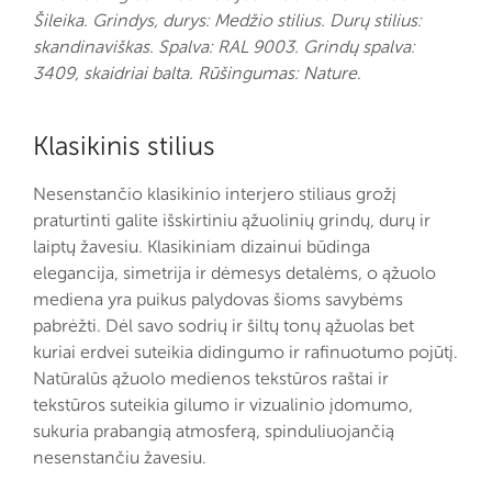
Šileika. Grindys, durys: Medžio stilius. Durų stilius:
skandinaviškas. Spalva: RAL 9003. Grindų spalva:
3409, skaidriai balta. Rūšingumas: Nature.
Klasikinis stilius
Nesenstančio klasikinio interjero stiliaus grožį
praturtinti galite išskirtiniu ąžuolinių grindų, durų ir
laiptų žavesiu. Klasikiniam dizainui būdinga
elegancija, simetrija ir dėmesys detalėms, o ąžuolo
mediena yra puikus palydovas šioms savybėms
pabrėžti. Dėl savo sodrių ir šiltų tonų ąžuolas bet
kuriai erdvei suteikia didingumo ir rafinuotumo pojūtį.
Natūralūs ąžuolo medienos tekstūros raštai ir
tekstūros suteikia gilumo ir vizualinio įdomumo,
sukuria prabangią atmosferą, spinduliuojančią
nesenstančiu žavesiu.