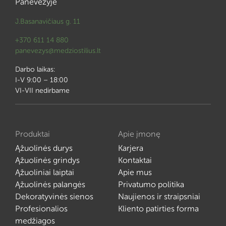
Panevėžyje
J.Basanavičiaus g. 11
+370 611 14 880
panevezys@medziostilius.lt
Darbo laikas:
I-V 9:00 – 18:00
VI-VII nedirbame
Produktai
Apie įmonę
Ąžuolinės durys
Karjera
Ąžuolinės grindys
Kontaktai
Ąžuoliniai laiptai
Apie mus
Ąžuolinės palangės
Privatumo politika
Dekoratyvinės sienos
Naujienos ir straipsniai
Profesionalios
Kliento patirties forma
medžiagos