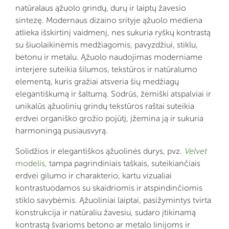
natūralaus ąžuolo grindų, durų ir laiptų žavesio
sintezę. Modernaus dizaino srityje ąžuolo mediena
atlieka išskirtinį vaidmenį, nes sukuria ryškų kontrastą
su šiuolaikinėmis medžiagomis, pavyzdžiui, stiklu,
betonu ir metalu. Ąžuolo naudojimas moderniame
interjere suteikia šilumos, tekstūros ir natūralumo
elementą, kuris gražiai atsveria šių medžiagų
elegantiškumą ir šaltumą. Sodrūs, žemiški atspalviai ir
unikalūs ąžuolinių grindų tekstūros raštai suteikia
erdvei organiško grožio pojūtį, įžemina ją ir sukuria
harmoningą pusiausvyrą.
Solidžios ir elegantiškos ąžuolinės durys, pvz.
Velvet
modelis,
tampa pagrindiniais taškais, suteikiančiais
erdvei gilumo ir charakterio, kartu vizualiai
kontrastuodamos su skaidriomis ir atspindinčiomis
stiklo savybėmis. Ąžuoliniai laiptai, pasižymintys tvirta
konstrukcija ir natūraliu žavesiu, sudaro įtikinamą
kontrastą švarioms betono ar metalo linijoms ir