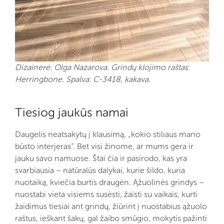
Dizainerė: Olga Nazarova. Grindų klojimo raštas:
Herringbone. Spalva: C-3418, kakava.
Tiesiog jaukūs namai
Daugelis neatsakytų į klausimą, „kokio stiliaus mano
būsto interjeras“. Bet visi žinome, ar mums gera ir
jauku savo namuose. Štai čia ir pasirodo, kas yra
svarbiausia – natūralūs dalykai, kurie šildo, kuria
nuotaiką, kviečia burtis draugėn. Ąžuolinės grindys –
nuostabi vieta visiems susėsti, žaisti su vaikais, kurti
žaidimus tiesiai ant grindų, žiūrint į nuostabius ąžuolo
raštus, ieškant šakų, gal žaibo smūgio, mokytis pažinti