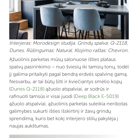
Interjeras: Morodesign studija. Grindų spalva: Q-2118,
Dunes. Rūšingumas: Natural. Klojimo raštas: Chevron.
Ąžuolinis parketas mūsų salonuose išties plataus
spalvų pasirinkimo – nuo šviesių iki tamsių tonų, todėl
jį galima pritaikyti pagal bendrą erdvės spalvinę gamą.
Nesvarbu, ar tai būtų šilti ir kviečiantys smėlio kopų
(
Dunes Q-2118
) ąžuolo atspalviai, ar sodrūs ir
rafinuoti tamsūs ir visai juodi (
Deep Black E-5019
)
ąžuolo atspalviai, ąžuolinis parketas suteikia neribotas
galimybes sukurti išties išskirtinį ir žavų grindų
sprendimą, kuris bet kokį interjero stilių pakylėja į
naujas aukštumas.