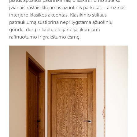
platus apdailos pasirinkimas, o išskirtinumo suteiks
įviariais raštais klojamas ąžuolinis parketas – amžinas
interjero klasikos akcentas. Klasikinio stiliaus
patrauklumą sustiprina neprilygstama ąžuolinių
grindų, durų ir laiptų elegancija, įkūnijantį
rafinuotumo ir grakštumo esmę.