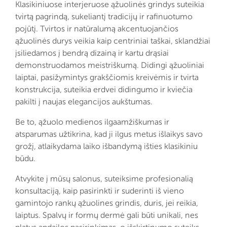
Klasikiniuose interjeruose ąžuolinės grindys suteikia
tvirtą pagrindą, sukeliantį tradicijų ir rafinuotumo
pojūtį. Tvirtos ir natūralumą akcentuojančios
ąžuolinės durys veikia kaip centriniai taškai, sklandžiai
įsiliedamos į bendrą dizainą ir kartu drąsiai
demonstruodamos meistriškumą. Didingi ąžuoliniai
laiptai, pasižymintys grakščiomis kreivėmis ir tvirta
konstrukcija, suteikia erdvei didingumo ir kviečia
pakilti į naujas elegancijos aukštumas.
Be to, ąžuolo medienos ilgaamžiškumas ir
atsparumas užtikrina, kad ji ilgus metus išlaikys savo
grožį, atlaikydama laiko išbandymą išties klasikiniu
būdu.
Atvykite į mūsų salonus, suteiksime profesionalią
konsultaciją, kaip pasirinkti ir suderinti iš vieno
gamintojo rankų ąžuolines grindis, duris, jei reikia,
laiptus. Spalvų ir formų dermė gali būti unikali, nes