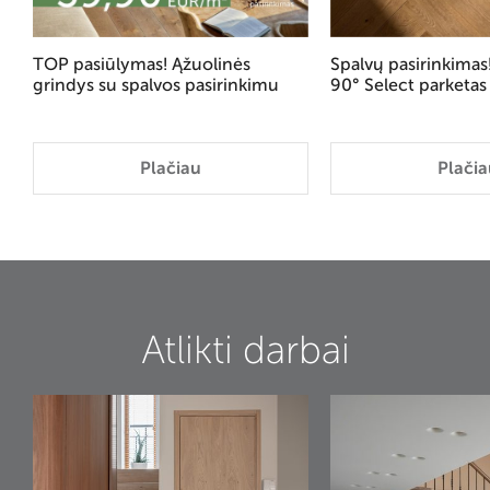
TOP pasiūlymas! Ąžuolinės
Spalvų pasirinkima
grindys su spalvos pasirinkimu
90° Select parketas
Plačiau
Plačia
Atlikti darbai