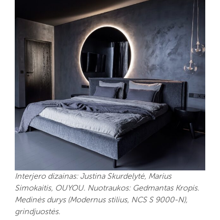
Interjero dizainas: Justina Skurdelytė, Marius
Simokaitis, OUYOU. Nuotraukos: Gedmantas Kropis.
Medinės durys (Modernus stilius, NCS S 9000-N),
grindjuostės.